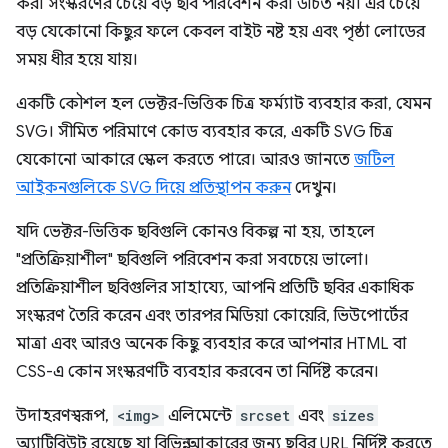
করা সংস্করণের চেয়ে বড় ছবি পরিবেশন করা উচিত নয়। এর চেয়ে
বড় যেকোনো কিছুর ফলে কেবল বাইট নষ্ট হয় এবং পৃষ্ঠা লোডের
সময় ধীর হয়ে যায়।
একটি কৌশল হল ভেক্টর-ভিত্তিক চিত্র ফর্ম্যাট ব্যবহার করা, যেমন
SVG। সীমিত পরিমাণে কোড ব্যবহার করে, একটি SVG চিত্র
যেকোনো আকারে স্কেল করতে পারে। আরও জানতে
জটিল
আইকনগুলিকে SVG দিয়ে প্রতিস্থাপন করুন
দেখুন।
যদি ভেক্টর-ভিত্তিক ছবিগুলি কোনও বিকল্প না হয়, তাহলে
"প্রতিক্রিয়াশীল" ছবিগুলি পরিবেশন করা সবচেয়ে ভালো।
প্রতিক্রিয়াশীল ছবিগুলির সাহায্যে, আপনি প্রতিটি ছবির একাধিক
সংস্করণ তৈরি করেন এবং তারপর মিডিয়া কোয়েরি, ভিউপোর্টের
মাত্রা এবং আরও অনেক কিছু ব্যবহার করে আপনার HTML বা
CSS-এ কোন সংস্করণটি ব্যবহার করবেন তা নির্দিষ্ট করেন।
উদাহরণস্বরূপ,
<img>
এলিমেন্টে
srcset
এবং
sizes
অ্যাট্রিবিউট রয়েছে যা বিভিন্ন আকারের জন্য ছবির URL নির্দিষ্ট করতে