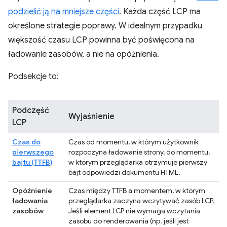
podzielić ją na mniejsze części
. Każda część LCP ma
określone strategie poprawy. W idealnym przypadku
większość czasu LCP powinna być poświęcona na
ładowanie zasobów, a nie na opóźnienia.
Podsekcje to:
Podczęść
Wyjaśnienie
LCP
Czas do
Czas od momentu, w którym użytkownik
pierwszego
rozpoczyna ładowanie strony, do momentu,
bajtu (TTFB)
w którym przeglądarka otrzymuje pierwszy
bajt odpowiedzi dokumentu HTML.
Opóźnienie
Czas między TTFB a momentem, w którym
ładowania
przeglądarka zaczyna wczytywać zasób LCP.
zasobów
Jeśli element LCP nie wymaga wczytania
zasobu do renderowania (np. jeśli jest