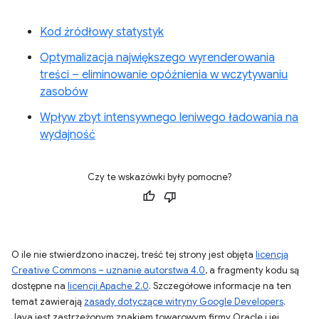
Kod źródłowy statystyk
Optymalizacja największego wyrenderowania
treści – eliminowanie opóźnienia w wczytywaniu
zasobów
Wpływ zbyt intensywnego leniwego ładowania na
wydajność
Czy te wskazówki były pomocne?
O ile nie stwierdzono inaczej, treść tej strony jest objęta
licencją
Creative Commons – uznanie autorstwa 4.0
, a fragmenty kodu są
dostępne na
licencji Apache 2.0
. Szczegółowe informacje na ten
temat zawierają
zasady dotyczące witryny Google Developers
.
Java jest zastrzeżonym znakiem towarowym firmy Oracle i jej