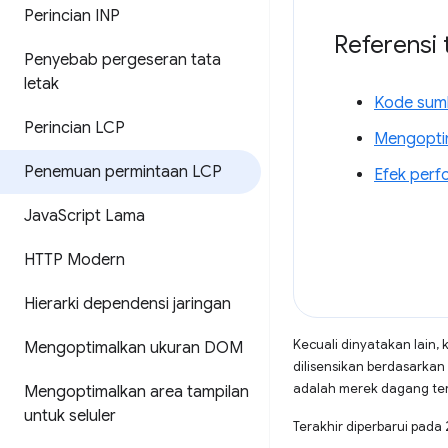
Perincian INP
Referensi
Penyebab pergeseran tata
letak
Kode sumb
Perincian LCP
Mengoptim
Penemuan permintaan LCP
Efek perf
Java
Script Lama
HTTP Modern
Hierarki dependensi jaringan
Kecuali dinyatakan lain, 
Mengoptimalkan ukuran DOM
dilisensikan berdasarkan
adalah merek dagang terd
Mengoptimalkan area tampilan
untuk seluler
Terakhir diperbarui pad