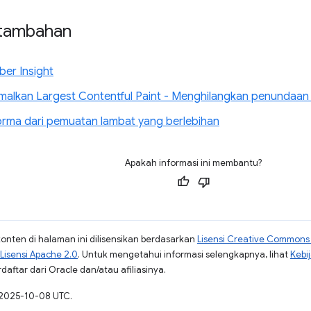
 tambahan
er Insight
alkan Largest Contentful Paint - Menghilangkan penundaa
orma dari pemuatan lambat yang berlebihan
Apakah informasi ini membantu?
konten di halaman ini dilisensikan berdasarkan
Lisensi Creative Commons A
Lisensi Apache 2.0
. Untuk mengetahui informasi selengkapnya, lihat
Kebi
aftar dari Oracle dan/atau afiliasinya.
a 2025-10-08 UTC.