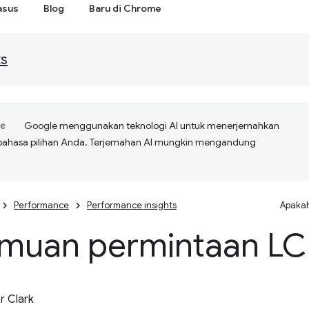
asus
Blog
Baru di Chrome
ts
Google menggunakan teknologi AI untuk menerjemahkan
bahasa pilihan Anda. Terjemahan AI mungkin mengandung
Performance
Performance insights
Apakah
muan permintaan LC
 Clark