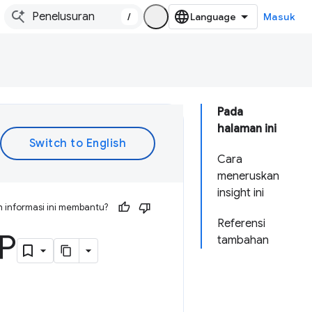
/
Masuk
Pada
halaman ini
Cara
meneruskan
insight ini
 informasi ini membantu?
Referensi
P
tambahan