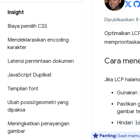
Insight
Dipublikasikan: 8
Biaya pemilih CSS
Optimalkan LC
Mendeklarasikan encoding
memprioritaska
karakter
Cara mener
Latensi permintaan dokumen
Java
Script Duplikat
Jika LCP halam
Tampilan font
Gunakan
Ubah posisi
/
geometri yang
Pastikan 
dipaksa
gambar te
Hindari
l
Meningkatkan penayangan
gambar
Penting:
Saat memua