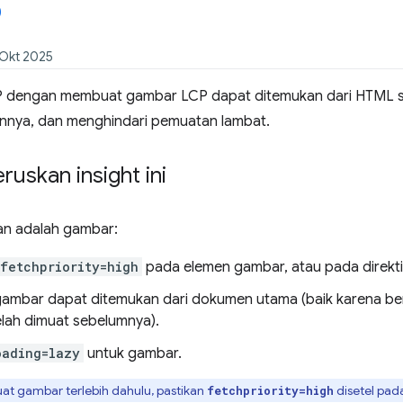
 Okt 2025
P dengan membuat gambar LCP dapat ditemukan dari HTML s
nnya, dan menghindari pemuatan lambat.
uskan insight ini
an adalah gambar:
fetchpriority=high
pada elemen gambar, atau pada direkt
gambar dapat ditemukan dari dokumen utama (baik karena be
lah dimuat sebelumnya).
oading=lazy
untuk gambar.
t gambar terlebih dahulu, pastikan
disetel pad
fetchpriority=high