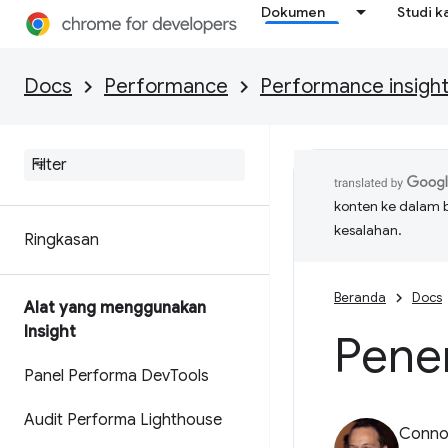
Dokumen
Studi k
Docs
Performance
Performance insigh
konten ke dalam 
kesalahan.
Ringkasan
Beranda
Docs
Alat yang menggunakan
Insight
Pene
Panel Performa Dev
Tools
Audit Performa Lighthouse
Connor