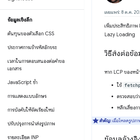
เผยแพร่: 8 ต.ค. 2
ข้อมูลเชิงลึก
เพิ่มประสิทธิภาพ
ต้นทุนของตัวเลือก CSS
Lazy Loading
ประกาศการเข้ารหัสอักขระ
วิธีส่งต่อข้อ
เวลาในการตอบสนองต่อคำขอ
เอกสาร
หาก LCP ของหน้าเว
Java
Script ซ้ำ
ใช้
fetch
การแสดงแบบอักษร
ตรวจสอบว่า
หลีกเลี่ยงก
การบังคับให้จัดเรียงใหม่
สำคัญ:
เมื่อโหลดรูปภาพ
ปรับปรุงการนำส่งรูปภาพ
รายละเอียด INP
ข้อมูลอ้างอิ