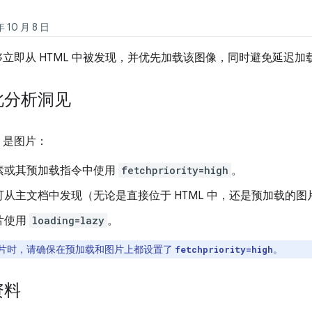
10 月 8 日
能够立即从 HTML 中被发现，并优先加载该图像，同时避免延迟加载
此分析洞见
P 是图片：
素或其预加载指令中使用
fetchpriority=high
。
可从主文档中发现（无论是直接位于 HTML 中，还是预加载的图
片使用
loading=lazy
。
片时，请确保在预加载和图片上都设置了
。
fetchpriority=high
资料