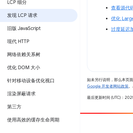
LCP 细分
查看源代
发现 LCP 请求
优化 Larg
旧版 Java
Script
过度延迟
现代 HTTP
网络依赖关系树
优化 DOM 大小
如未另行说明，那么本页
针对移动设备优化视口
Google 开发者网站政策
。
渲染屏蔽请求
最后更新时间 (UTC)：2025
第三方
使用高效的缓存生命周期
参与