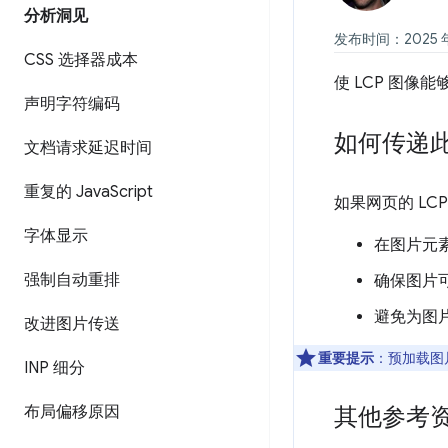
分析洞见
发布时间：2025 年 
CSS 选择器成本
使 LCP 图像
声明字符编码
如何传递
文档请求延迟时间
重复的 Java
Script
如果网页的 LC
字体显示
在图片元
强制自动重排
确保图片
避免为图
改进图片传送
重要提示
：预加载图
INP 细分
布局偏移原因
其他参考