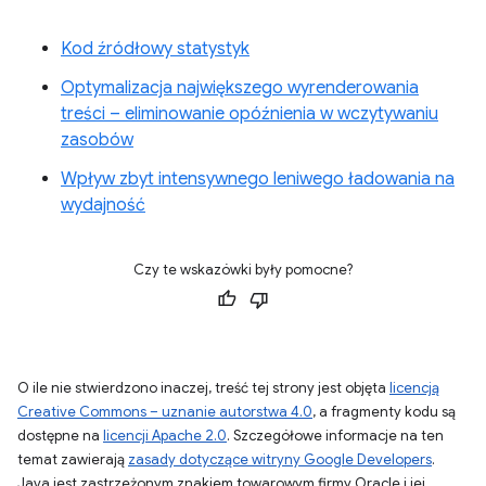
Kod źródłowy statystyk
Optymalizacja największego wyrenderowania
treści – eliminowanie opóźnienia w wczytywaniu
zasobów
Wpływ zbyt intensywnego leniwego ładowania na
wydajność
Czy te wskazówki były pomocne?
O ile nie stwierdzono inaczej, treść tej strony jest objęta
licencją
Creative Commons – uznanie autorstwa 4.0
, a fragmenty kodu są
dostępne na
licencji Apache 2.0
. Szczegółowe informacje na ten
temat zawierają
zasady dotyczące witryny Google Developers
.
Java jest zastrzeżonym znakiem towarowym firmy Oracle i jej