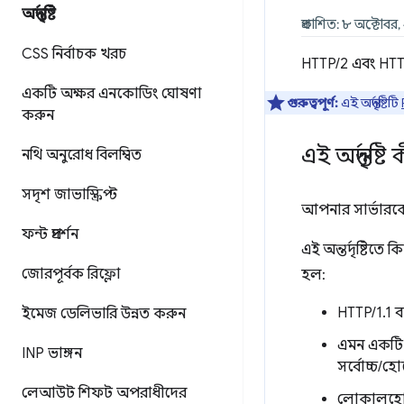
অন্তর্দৃষ্টি
প্রকাশিত: ৮ অক্টোবর
CSS নির্বাচক খরচ
HTTP/2 এবং HTTP/3
একটি অক্ষর এনকোডিং ঘোষণা
গুরুত্বপূর্ণ:
এই অন্তর্দৃষ্টিটি
করুন
এই অন্তর্দৃষ
নথি অনুরোধ বিলম্বিত
সদৃশ জাভাস্ক্রিপ্ট
আপনার সার্ভারক
ফন্ট প্রদর্শন
এই অন্তর্দৃষ্টিতে
জোরপূর্বক রিফ্লো
হল:
HTTP/1.1 
ইমেজ ডেলিভারি উন্নত করুন
এমন একটি অ
INP ভাঙ্গন
সর্বোচ্চ/হো
লেআউট শিফট অপরাধীদের
লোকালহোস্ট