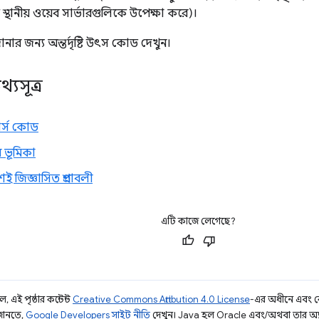
্টি স্থানীয় ওয়েব সার্ভারগুলিকে উপেক্ষা করে)।
নার জন্য অন্তর্দৃষ্টি উৎস কোড দেখুন।
্যসূত্র
 সোর্স কোড
 ভূমিকা
শই জিজ্ঞাসিত প্রশ্নাবলী
এটি কাজে লেগেছে?
 এই পৃষ্ঠার কন্টেন্ট
Creative Commons Attribution 4.0 License
-এর অধীনে এবং 
 জানতে,
Google Developers সাইট নীতি
দেখুন। Java হল Oracle এবং/অথবা তার অ্যাফিল