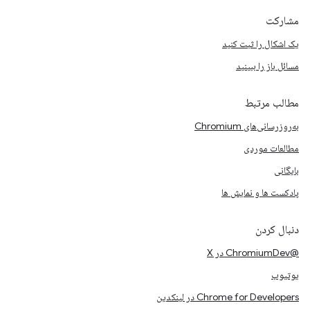
مشارکت
یک اشکال را ثبت کنید
مسائل باز را ببینید
مطالب مرتبط
به‌روزرسانی‌های Chromium
مطالعات موردی
بایگانی
پادکست ها و نمایش ها
دنبال کردن
@ChromiumDev در X
یوتیوب
Chrome for Developers در لینکدین