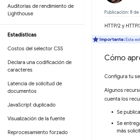
Auditorías de rendimiento de
Publicación: 8 d
Lighthouse
HTTP/2 y HTTP/3
Estadísticas
Importante:
Esta es
Costos del selector CSS
Cómo apro
Declara una codificación de
caracteres
Configura tu se
Latencia de solicitud de
Algunos recurso
documentos
cuenta los recu
Java
Script duplicado
Se publica
Visualización de la fuente
Se entrega
más solici
Reprocesamiento forzado