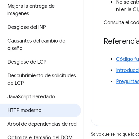
No se ent
Mejora la entrega de
ni en la C
imágenes
Consulta el cód
Desglose del INP
Referencia
Causantes del cambio de
diseño
Código fu
Desglose de LCP
Introducc
Descubrimiento de solicitudes
Preguntas
de LCP
Java
Script heredado
HTTP moderno
Árbol de dependencias de red
Salvo que se indique lo c
Optimiza el tamaño del DOM