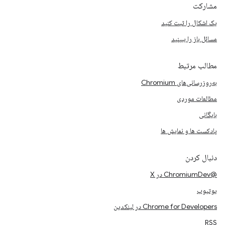
مشارکت
یک اشکال را ثبت کنید
مسائل باز را ببینید
مطالب مرتبط
به‌روزرسانی‌های Chromium
مطالعات موردی
بایگانی
پادکست ها و نمایش ها
دنبال کردن
@ChromiumDev در X
یوتیوب
Chrome for Developers در لینکدین
RSS