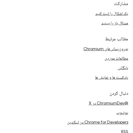
مشارکت
یک اشکال را ثبت کنید
مسائل باز را ببینید
مطالب مرتبط
به‌روزرسانی‌های Chromium
مطالعات موردی
بایگانی
پادکست ها و نمایش ها
دنبال کردن
@ChromiumDev در X
یوتیوب
Chrome for Developers در لینکدین
RSS