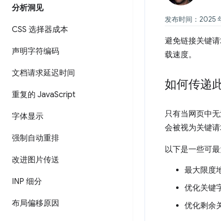
分析洞见
发布时间：2025 年 
CSS 选择器成本
避免链接关键请
声明字符编码
载速度。
文档请求延迟时间
如何传递
重复的 Java
Script
只有当网页中无
字体显示
会被视为关键请
强制自动重排
以下是一些可最
改进图片传送
最大限度
INP 细分
优化关键
布局偏移原因
优化剩余