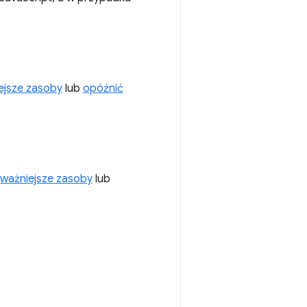
iejsze zasoby
lub
opóźnić
jważniejsze zasoby
lub