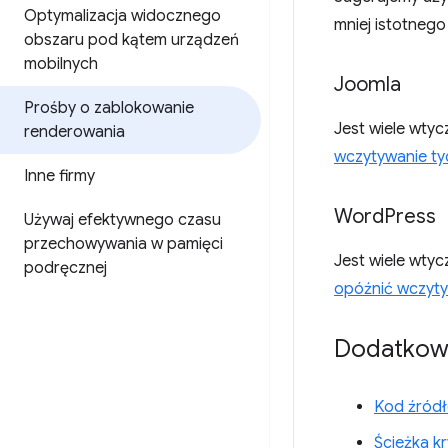
Optymalizacja widocznego
mniej istotnego
obszaru pod kątem urządzeń
mobilnych
Joomla
Prośby o zablokowanie
Jest wiele wty
renderowania
wczytywanie ty
Inne firmy
Word
Press
Używaj efektywnego czasu
przechowywania w pamięci
Jest wiele wty
podręcznej
opóźnić wczyt
Dodatkowe
Kod źródł
Ścieżka k