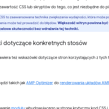
zawartość CSS lub skryptów do tego, co jest niezbędne do 
CSS to zaawansowana technika zwiększania wydajności, która może p
enia może też prowadzić do błędów.
Większość witryn powinna być 
celowe skuteczności bez wdrażania tej techniki.
 dotyczące konkretnych stosów
awiera też wskazówki dotyczące stron korzystających z tych t
zędzi takich jak
AMP Optimizer
do
renderowania układów AMP
ywanie
modułu
wbudowującego w stronę krytyczny kod CSS i 