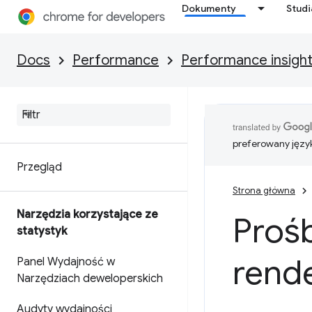
Dokumenty
Stud
Docs
Performance
Performance insigh
preferowany języ
Przegląd
Strona główna
Narzędzia korzystające ze
Proś
statystyk
rend
Panel Wydajność w
Narzędziach deweloperskich
Audyty wydajności