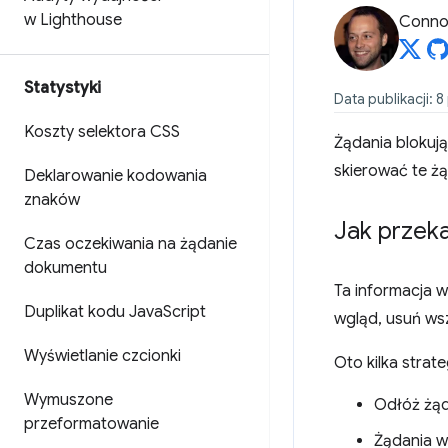
w Lighthouse
Connor
Statystyki
Data publikacji: 8
Koszty selektora CSS
Żądania blokuj
skierować te żą
Deklarowanie kodowania
znaków
Jak przeka
Czas oczekiwania na żądanie
dokumentu
Ta informacja w
Duplikat kodu Java
Script
wgląd, usuń ws
Wyświetlanie czcionki
Oto kilka strat
Wymuszone
Odłóż żąd
przeformatowanie
Żądania w