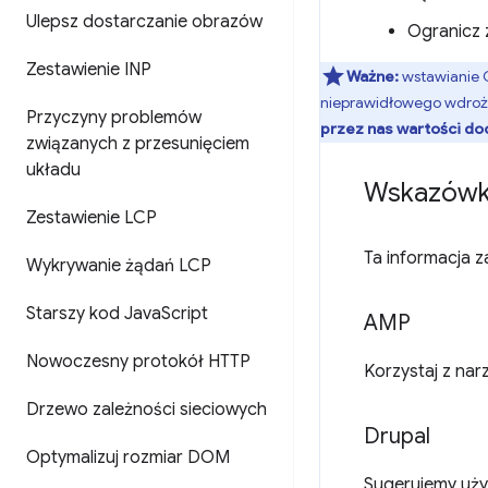
Ulepsz dostarczanie obrazów
Ogranicz 
Zestawienie INP
Ważne:
wstawianie 
nieprawidłowego wdroż
Przyczyny problemów
przez nas wartości do
związanych z przesunięciem
układu
Wskazówki
Zestawienie LCP
Ta informacja z
Wykrywanie żądań LCP
Starszy kod Java
Script
AMP
Nowoczesny protokół HTTP
Korzystaj z nar
Drzewo zależności sieciowych
Drupal
Optymalizuj rozmiar DOM
Sugerujemy uż