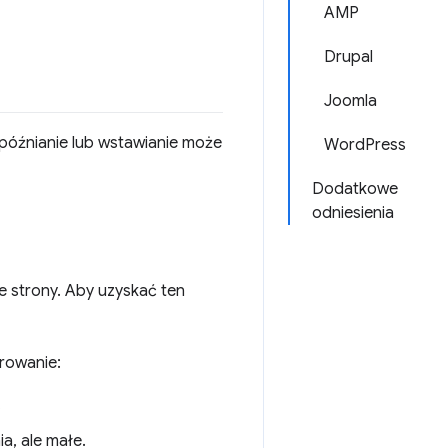
AMP
Drupal
Joomla
późnianie lub wstawianie może
WordPress
Dodatkowe
odniesienia
e strony. Aby uzyskać ten
erowanie:
.
a, ale małe.