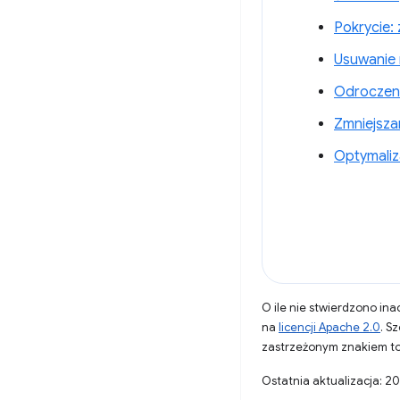
Pokrycie:
Usuwanie
Odroczeni
Zmniejsza
Optymaliz
O ile nie stwierdzono inac
na
licencji Apache 2.0
. S
zastrzeżonym znakiem to
Ostatnia aktualizacja: 2