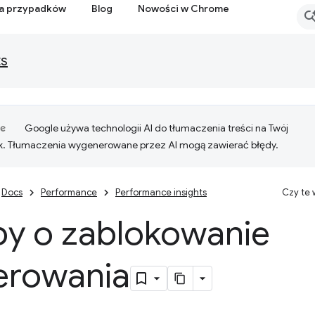
ia przypadków
Blog
Nowości w Chrome
ts
Google używa technologii AI do tłumaczenia treści na Twój
k. Tłumaczenia wygenerowane przez AI mogą zawierać błędy.
Docs
Performance
Performance insights
Czy te
by o zablokowanie
erowania