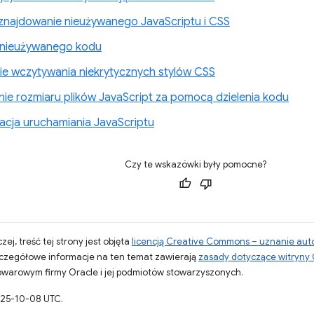
 znajdowanie nieużywanego JavaScriptu i CSS
 nieużywanego kodu
e wczytywania niekrytycznych stylów CSS
nie rozmiaru plików JavaScript za pomocą dzielenia kodu
acja uruchamiania JavaScriptu
Czy te wskazówki były pomocne?
zej, treść tej strony jest objęta
licencją Creative Commons – uznanie aut
zczegółowe informacje na ten temat zawierają
zasady dotyczące witryny
warowym firmy Oracle i jej podmiotów stowarzyszonych.
025-10-08 UTC.