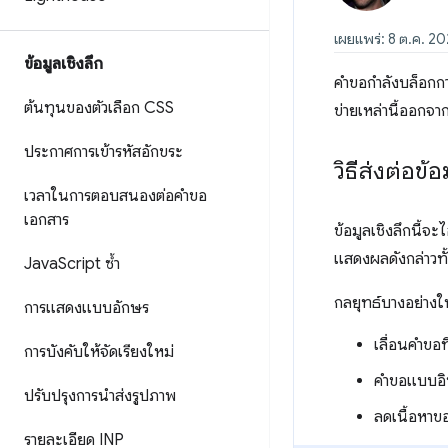
เผยแพร่: 8 ต.ค. 2
ข้อมูลเชิงลึก
คำขอกำลังบล็อกกา
ต้นทุนของตัวเลือก CSS
ข่ายเหล่านี้ออกจา
ประกาศการเข้ารหัสอักขระ
วิธีส่งต่อข้อ
เวลาในการตอบสนองต่อคำขอ
เอกสาร
ข้อมูลเชิงลึกนี้จ
แสดงผลดังกล่าวท
Java
Script ซ้ำ
กลยุทธ์บางอย่าง
การแสดงแบบอักษร
เลื่อนคำขอ
การบังคับให้จัดเรียงใหม่
คำขอแบบอิน
ปรับปรุงการนำส่งรูปภาพ
ลดเนื้อหาข
รายละเอียด INP