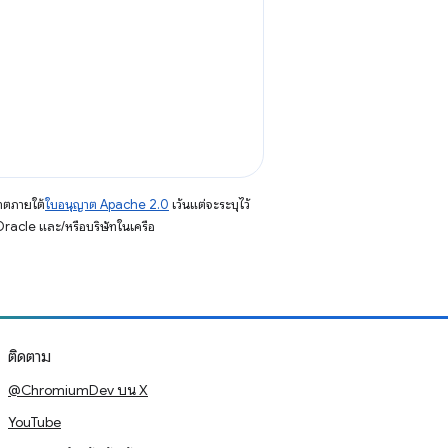
าตภายใต้
ใบอนุญาต Apache 2.0
เว้นแต่จะระบุไว้
racle และ/หรือบริษัทในเครือ
ติดตาม
@ChromiumDev บน X
YouTube