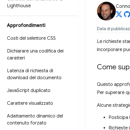
Lighthouse
Connor
Approfondimenti
Data di pubblicaz
Costi del selettore CSS
Le richieste sta
incorporare può
Dichiarare una codifica dei
caratteri
Come supe
Latenza di richiesta di
download del documento
Questo approfon
Java
Script duplicato
Per superare que
Carattere visualizzato
Alcune strategie
Adattamento dinamico del
Posticipa 
contenuto forzato
Richieste 