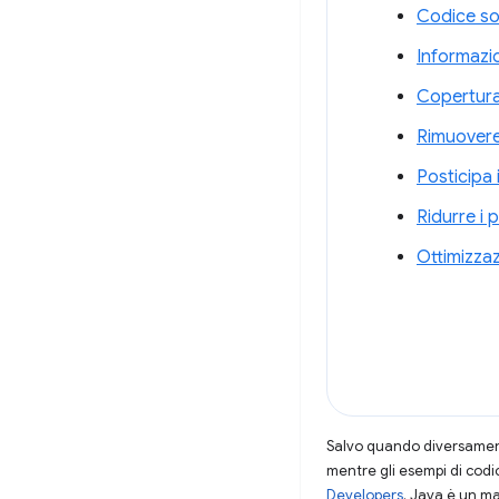
Codice so
Informazio
Copertura:
Rimuovere 
Posticipa 
Ridurre i 
Ottimizzaz
Salvo quando diversamente
mentre gli esempi di codi
Developers
. Java è un ma