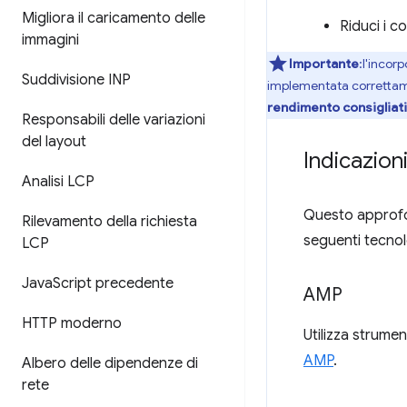
Migliora il caricamento delle
Riduci i c
immagini
Importante
:l'incor
Suddivisione INP
implementata corretta
rendimento consigliat
Responsabili delle variazioni
del layout
Indicazion
Analisi LCP
Questo approfon
Rilevamento della richiesta
seguenti tecnol
LCP
Java
Script precedente
AMP
HTTP moderno
Utilizza strume
AMP
.
Albero delle dipendenze di
rete