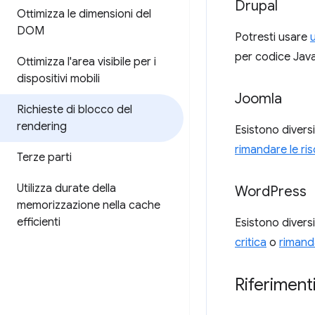
Drupal
Ottimizza le dimensioni del
DOM
Potresti usare
per codice Jav
Ottimizza l'area visibile per i
dispositivi mobili
Joomla
Richieste di blocco del
rendering
Esistono divers
rimandare le ri
Terze parti
Utilizza durate della
Word
Press
memorizzazione nella cache
efficienti
Esistono divers
critica
o
rimand
Riferimenti