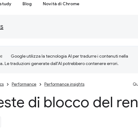
study
Blog
Novità di Chrome
ts
Google utilizza la tecnologia AI per tradurre i contenuti nella
ta. Le traduzioni generate dall'AI potrebbero contenere errori.
cs
Performance
Performance insights
Qu
este di blocco del re