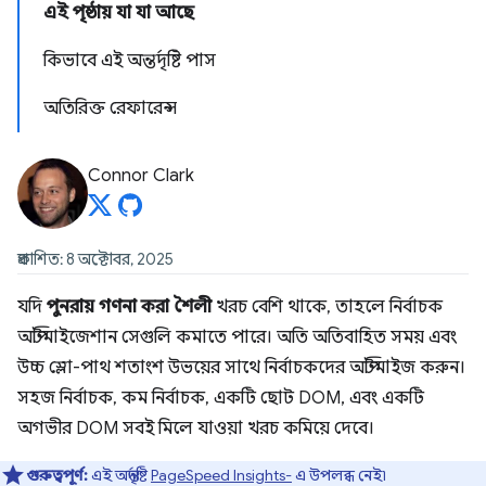
এই পৃষ্ঠায় যা যা আছে
কিভাবে এই অন্তর্দৃষ্টি পাস
অতিরিক্ত রেফারেন্স
Connor Clark
প্রকাশিত: 8 অক্টোবর, 2025
যদি
পুনরায় গণনা করা শৈলী
খরচ বেশি থাকে, তাহলে নির্বাচক
অপ্টিমাইজেশান সেগুলি কমাতে পারে। অতি অতিবাহিত সময় এবং
উচ্চ স্লো-পাথ শতাংশ উভয়ের সাথে নির্বাচকদের অপ্টিমাইজ করুন।
সহজ নির্বাচক, কম নির্বাচক, একটি ছোট DOM, এবং একটি
অগভীর DOM সবই মিলে যাওয়া খরচ কমিয়ে দেবে।
গুরুত্বপূর্ণ:
এই অন্তর্দৃষ্টি
PageSpeed ​​Insights-
এ উপলব্ধ নেই৷