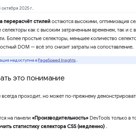
 октября 2025 г.
а перерасчёт стилей
остаются высокими, оптимизация се
 селекторы как с высоким затраченным временем, так и с
ти. Более простые селекторы, меньшее количество селек
остный DOM — всё это снизит затраты на сопоставление.
ация недоступна в
PageSpeed ​​Insights
.
ать это понимание
 всегда проходит, но может по-прежнему демонстрирова
ся на панели
«Производительность»
DevTools только в т
чить статистику селектора CSS (медленно)
.