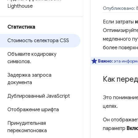
Lighthouse
Опубликовано: 8
Если затраты
н
Статистика
Оптимизируйте
медленного пу
Стоимость селектора CSS
более поверхн
Объявите кодировку
Важно:
эта информ
символов
.
Задержка запроса
Как перед
документа
Дублированный Java
Script
Это понимание
целях.
Отображение шрифта
Он отображает
Принудительная
параметр
Вклю
перекомпоновка