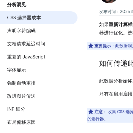
分析洞见
发布时间：2025 年 
CSS 选择器成本
如果
重新计算样
声明字符编码
器进行优化。选
文档请求延迟时间
重要提示
：此数据洞
重复的 Java
Script
如何传递
字体显示
此数据分析始终
强制自动重排
只有在启用
启用
改进图片传送
INP 细分
注意
：
收集 CSS
的选择器。
布局偏移原因