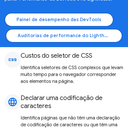
Painel de desempenho das DevTools
Auditorias de performance do Lighthouse
Custos do seletor de CSS
css
Identifica seletores de CSS complexos que levam
muito tempo para o navegador corresponder
aos elementos na página.
Declarar uma codificação de
language
caracteres
Identifica páginas que não têm uma declaração
de codificação de caracteres ou que têm uma