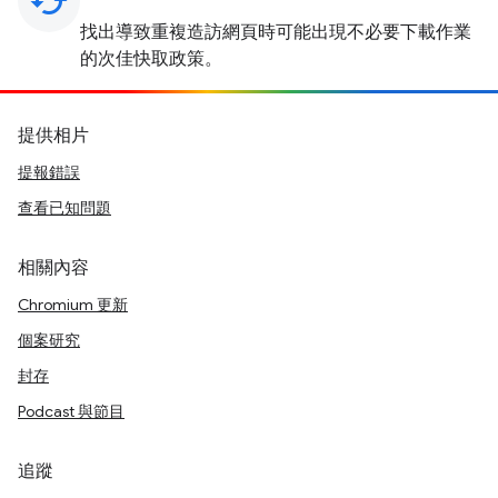
cached
找出導致重複造訪網頁時可能出現不必要下載作業
的次佳快取政策。
提供相片
提報錯誤
查看已知問題
相關內容
Chromium 更新
個案研究
封存
Podcast 與節目
追蹤