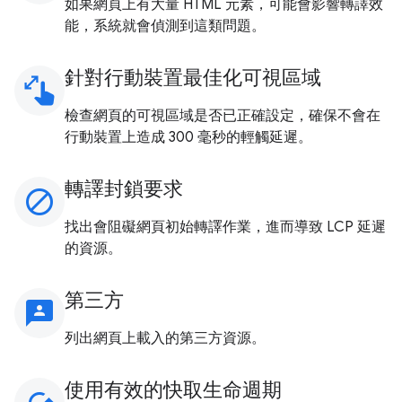
如果網頁上有大量 HTML 元素，可能會影響轉譯效
能，系統就會偵測到這類問題。
針對行動裝置最佳化可視區域
pinch
檢查網頁的可視區域是否已正確設定，確保不會在
行動裝置上造成 300 毫秒的輕觸延遲。
轉譯封鎖要求
block
找出會阻礙網頁初始轉譯作業，進而導致 LCP 延遲
的資源。
第三方
3p
列出網頁上載入的第三方資源。
使用有效的快取生命週期