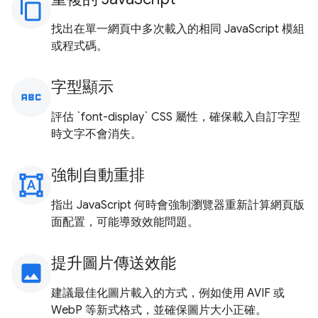
content_copy
找出在單一網頁中多次載入的相同 JavaScript 模組
或程式碼。
字型顯示
abc
評估 `font-display` CSS 屬性，確保載入自訂字型
時文字不會消失。
強制自動重排
format_shapes
指出 JavaScript 何時會強制瀏覽器重新計算網頁版
面配置，可能導致效能問題。
提升圖片傳送效能
image
建議最佳化圖片載入的方式，例如使用 AVIF 或
WebP 等新式格式，並確保圖片大小正確。