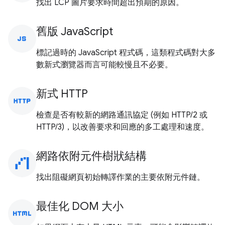
找出 LCP 圖片要求時間超出預期的原因。
舊版 JavaScript
javascript
標記過時的 JavaScript 程式碼，這類程式碼對大多
數新式瀏覽器而言可能較慢且不必要。
新式 HTTP
http
檢查是否有較新的網路通訊協定 (例如 HTTP/2 或
HTTP/3)，以改善要求和回應的多工處理和速度。
網路依附元件樹狀結構
waterfall_chart
找出阻礙網頁初始轉譯作業的主要依附元件鏈。
最佳化 DOM 大小
html