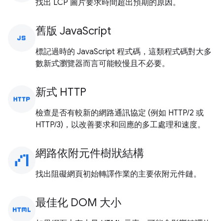
找出 LCP 圖片要求時間超出預期的原因。
舊版 JavaScript
javascript
標記過時的 JavaScript 程式碼，這類程式碼對大多
數新式瀏覽器而言可能較慢且不必要。
新式 HTTP
http
檢查是否有較新的網路通訊協定 (例如 HTTP/2 或
HTTP/3)，以改善要求和回應的多工處理和速度。
網路依附元件樹狀結構
waterfall_chart
找出阻礙網頁初始轉譯作業的主要依附元件鏈。
最佳化 DOM 大小
html