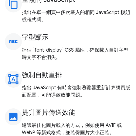
content_copy
找出在單一網頁中多次載入的相同 JavaScript 模組
或程式碼。
字型顯示
abc
評估 `font-display` CSS 屬性，確保載入自訂字型
時文字不會消失。
強制自動重排
format_shapes
指出 JavaScript 何時會強制瀏覽器重新計算網頁版
面配置，可能導致效能問題。
提升圖片傳送效能
image
建議最佳化圖片載入的方式，例如使用 AVIF 或
WebP 等新式格式，並確保圖片大小正確。