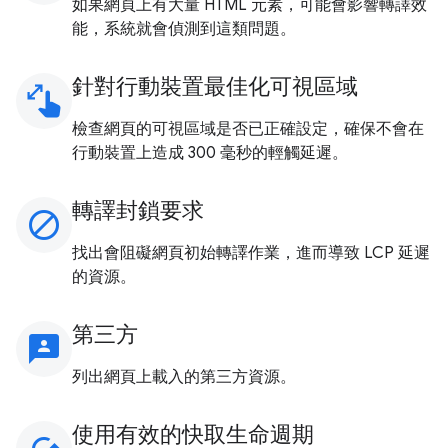
如果網頁上有大量 HTML 元素，可能會影響轉譯效
能，系統就會偵測到這類問題。
針對行動裝置最佳化可視區域
pinch
檢查網頁的可視區域是否已正確設定，確保不會在
行動裝置上造成 300 毫秒的輕觸延遲。
轉譯封鎖要求
block
找出會阻礙網頁初始轉譯作業，進而導致 LCP 延遲
的資源。
第三方
3p
列出網頁上載入的第三方資源。
使用有效的快取生命週期