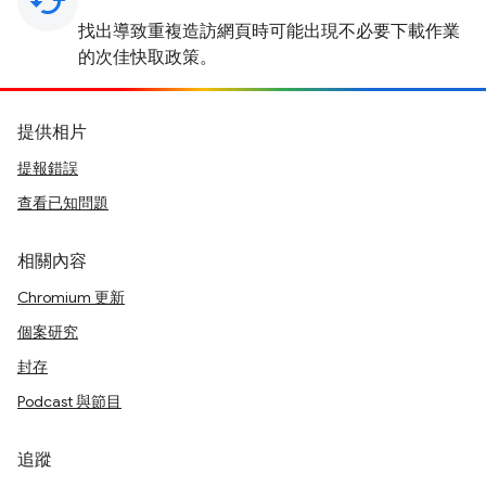
cached
找出導致重複造訪網頁時可能出現不必要下載作業
的次佳快取政策。
提供相片
提報錯誤
查看已知問題
相關內容
Chromium 更新
個案研究
封存
Podcast 與節目
追蹤