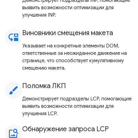
Демонстрирует подразделы INP, помогающие
выявить возможности оптимизации для
улучшения INP.
Виновники смещения макета
move_down
Указывает на конкретные элементы DOM,
ответственные за неожиданное движение на
странице, что способствует кумулятивному
смещению макета.
Поломка ЛКП
brush
Демонстрирует подразделы LCP, помогающие
выявить возможности оптимизации для
улучшения LCP.
Обнаружение запроса LCP
image_search