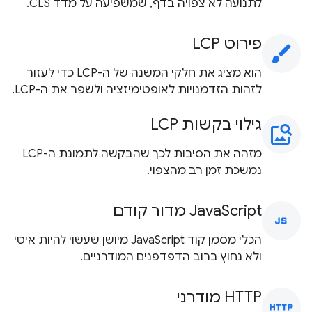
לתנועה לא צפויה בדף, שמשפיעה על מדד CLS.
פירוט LCP
brush
הוא מציג את חלקי המשנה של ה-LCP כדי לעזור
לזהות הזדמנויות לאופטימיזציה ולשפר את ה-LCP.
גילוי בקשות LCP
image_search
מזהה את הסיבות לכך שהבקשה לתמונת ה-LCP
נמשכת זמן רב מהצפוי.
JavaScript מדור קודם
javascript
הכלי מסמן קוד JavaScript מיושן שעשוי להיות איטי
ולא נחוץ ברוב הדפדפנים המודרניים.
‫HTTP מודרני
http