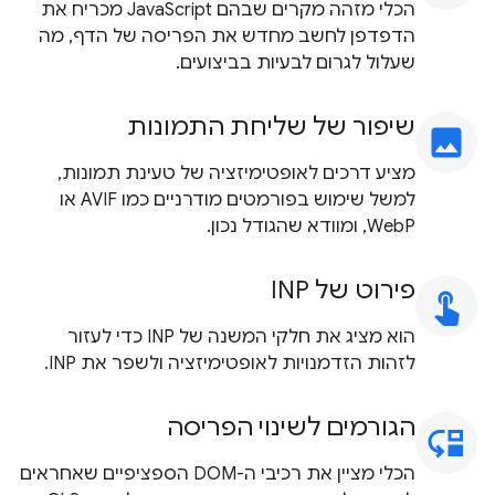
הכלי מזהה מקרים שבהם JavaScript מכריח את
הדפדפן לחשב מחדש את הפריסה של הדף, מה
שעלול לגרום לבעיות בביצועים.
שיפור של שליחת התמונות
image
מציע דרכים לאופטימיזציה של טעינת תמונות,
למשל שימוש בפורמטים מודרניים כמו AVIF או
WebP, ומוודא שהגודל נכון.
פירוט של INP
touch_app
הוא מציג את חלקי המשנה של INP כדי לעזור
לזהות הזדמנויות לאופטימיזציה ולשפר את INP.
הגורמים לשינוי הפריסה
move_down
הכלי מציין את רכיבי ה-DOM הספציפיים שאחראים