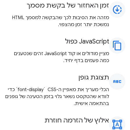
זמן האחזור של בקשת מסמך
downloading
מזהה את הסיבות לכך שהבקשה למסמך HTML
נמשכת יותר זמן מהצפוי.
‫JavaScript כפול
content_copy
מציין מודולים או קוד JavaScript זהים שנטענים
כמה פעמים בדף יחיד.
תצוגת גופן
abc
הכלי מעריך את מאפיין ה-CSS ‏ `font-display` כדי
לוודא שהטקסט נשאר גלוי בזמן הטעינה של גופנים
בהתאמה אישית.
אילוץ של הזרמה חוזרת
format_shapes