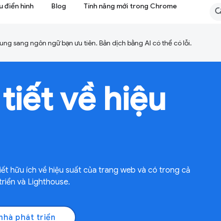
 điển hình
Blog
Tính năng mới trong Chrome
ng sang ngôn ngữ bạn ưu tiên. Bản dịch bằng AI có thể có lỗi.
tiết về hiệu
 tiết hữu ích về hiệu suất của trang web và có trong cả
riển và Lighthouse.
nhà phát triển