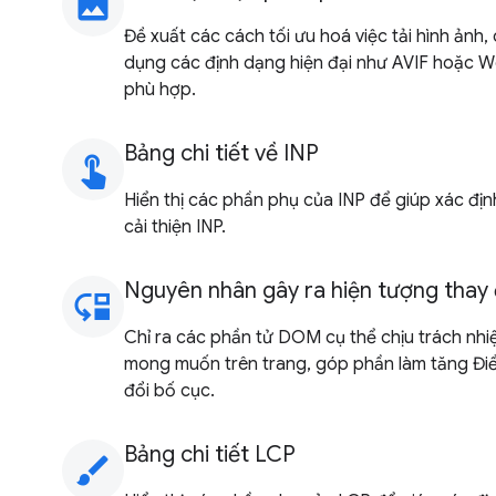
image
Đề xuất các cách tối ưu hoá việc tải hình ản
dụng các định dạng hiện đại như AVIF hoặc 
phù hợp.
Bảng chi tiết về INP
touch_app
Hiển thị các phần phụ của INP để giúp xác địn
cải thiện INP.
Nguyên nhân gây ra hiện tượng thay 
move_down
Chỉ ra các phần tử DOM cụ thể chịu trách n
mong muốn trên trang, góp phần làm tăng Đi
đổi bố cục.
Bảng chi tiết LCP
brush