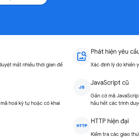
Phát hiện yêu cầ
image_search
uyệt mất nhiều thời gian để
Xác định lý do khiến 
JavaScript cũ
javascript
Gắn cờ mã JavaScript 
 mã hoá ký tự hoặc có khai
hầu hết các trình duyệ
HTTP hiện đại
http
Kiểm tra các giao th