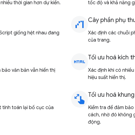
 nhiều thời gian hơn dự kiến.
tốc độ và khả năng g
Cây phần phụ t
waterfall_chart
Script giống hệt nhau đang
Xác định các chuỗi p
của trang.
Tối ưu hoá kích
html
 bảo văn bản vẫn hiển thị
Xác định khi có nhiề
hiệu suất hiển thị.
Tối ưu hoá khung 
pinch
 tính toán lại bố cục của
Kiểm tra để đảm bảo 
cách, nhờ đó không gây
động.