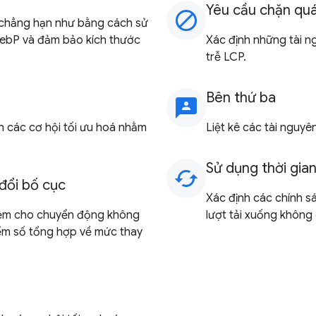
Yêu cầu chặn quá 
block
h, chẳng hạn như bằng cách sử
WebP và đảm bảo kích thước
Xác định những tài n
trễ LCP.
Bên thứ ba
3p
h các cơ hội tối ưu hoá nhằm
Liệt kê các tài nguyê
Sử dụng thời gia
cached
đổi bố cục
Xác định các chính s
hiệm cho chuyển động không
lượt tải xuống không c
ểm số tổng hợp về mức thay