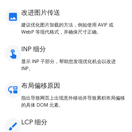
改进图片传送
image
建议优化图片加载的方法，例如使用 AVIF 或
WebP 等现代格式，并确保尺寸正确。
INP 细分
touch_app
显示 INP 子部分，帮助您发现优化机会以改进
INP。
布局偏移原因
move_down
指出导致网页上出现意外移动并导致累积布局偏移
的具体 DOM 元素。
LCP 细分
brush