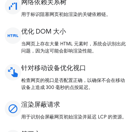
网络依赖关系树
waterfall_chart
用于标识阻塞网页初始渲染的关键依赖链。
优化 DOM 大小
html
当网页上存在大量 HTML 元素时，系统会识别出此
问题，因为这可能会影响渲染性能。
针对移动设备优化视口
pinch
检查网页的视口是否配置正确，以确保不会在移动
设备上造成 300 毫秒的点按延迟。
渲染屏蔽请求
block
用于识别会屏蔽网页初始渲染并延迟 LCP 的资源。