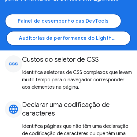
Painel de desempenho das DevTools
Auditorias de performance do Lighthouse
Custos do seletor de CSS
css
Identifica seletores de CSS complexos que levam
muito tempo para o navegador corresponder
aos elementos na página.
Declarar uma codificação de
language
caracteres
Identifica páginas que não têm uma declaração
de codificação de caracteres ou que têm uma