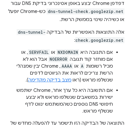
דפדפן Chrome יבצע באופן אסינכרוני בדיקת DNS עבור
dns-tunnel-check.googlezip.net
כש-Chrome יופעל
או כשיהיה שינוי בממשק הרשת.
אלה התוצאות האפשריות של הבדיקה
dns-tunnel-
:
check.googlezip.net
אם התגובה היא
NXDOMAIN
או
SERVFAIL
, או
אם מוחזר קוד תגובה
NOERROR
אבל הוא לא
מכיל רשומות
A
או
AAAA
, Chrome יבין שמנהלי
הרשת צריכים לראות את הניווטים לדפים
שנשלפו מראש (ראו
מצב בדיקה מקדימה
).
אם התשובה היא כל ערך אחר, Chrome ישתמש
ישירות במשאבים שנשלפו מראש ולא יבצע
חיפושי DNS נוספים כשהמשתמש ינווט לדף
שנשלף מראש.
התוצאה של הבדיקה הזו תישמר עד להפעלה מחדש של