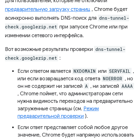
Для пользователей, которые не отключили
предварительную загрузку страниц
, Chrome будет
асинхронно выполнять DNS-поиск для
dns-tunnel-
check.googlezip.net
при запуске Chrome или при
изменении сетевого интерфейса.
Вот возможные результаты проверки
dns-tunnel-
check.googlezip.net
:
Если ответом является
NXDOMAIN
или
SERVFAIL
,
или если возвращается код ответа
NOERROR
, но
он не содержит ни записей
A
, ни записей
AAAA
, Chrome поймет, что администраторам сети
нужна видимость переходов на предварительно
загруженные страницы (см.
Режим
предварительной проверки
).
Если ответ представляет собой любое другое
значение, Chrome будет напрямую использовать