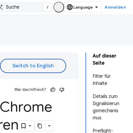
/
Anmelden
Auf dieser
Seite
Filter für
Inhalte
War das hilfreich?
Details zum
n Chrome
Signalisierun
gsmechanis
mus
ren
Preflight-