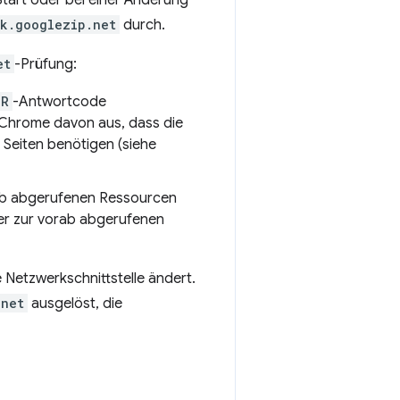
Start oder bei einer Änderung
k.googlezip.net
durch.
et
-Prüfung:
OR
-Antwortcode
t Chrome davon aus, dass die
 Seiten benötigen (siehe
ab abgerufenen Ressourcen
er zur vorab abgerufenen
e Netzwerkschnittstelle ändert.
.net
ausgelöst, die