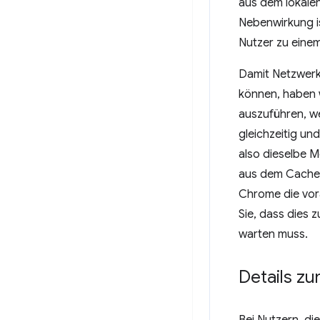
aus dem lokale
Nebenwirkung is
Nutzer zu einem
Damit Netzwerk
können, haben 
auszuführen, we
gleichzeitig un
also dieselbe M
aus dem Cache, 
Chrome die vora
Sie, dass dies
warten muss.
Details z