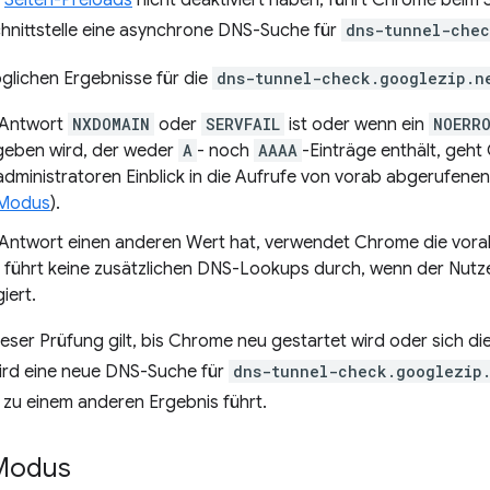
e
Seiten-Preloads
nicht deaktiviert haben, führt Chrome beim 
hnittstelle eine asynchrone DNS-Suche für
dns-tunnel-chec
öglichen Ergebnisse für die
dns-tunnel-check.googlezip.n
 Antwort
NXDOMAIN
oder
SERVFAIL
ist oder wenn ein
NOERR
eben wird, der weder
A
- noch
AAAA
-Einträge enthält, geh
dministratoren Einblick in die Aufrufe von vorab abgerufenen
-Modus
).
Antwort einen anderen Wert hat, verwendet Chrome die vor
d führt keine zusätzlichen DNS-Lookups durch, wenn der Nutz
iert.
eser Prüfung gilt, bis Chrome neu gestartet wird oder sich di
wird eine neue DNS-Suche für
dns-tunnel-check.googlezip
 zu einem anderen Ergebnis führt.
-Modus