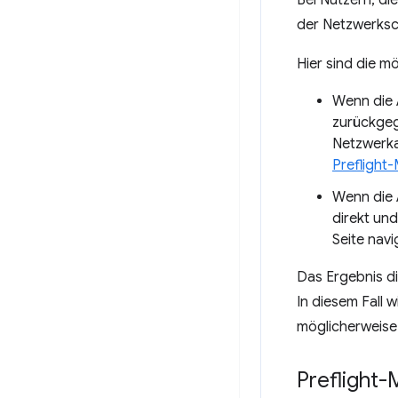
Bei Nutzern, di
der Netzwerksc
Hier sind die m
Wenn die
zurückgeg
Netzwerka
Preflight
Wenn die 
direkt un
Seite navig
Das Ergebnis di
In diesem Fall 
möglicherweise
Preflight