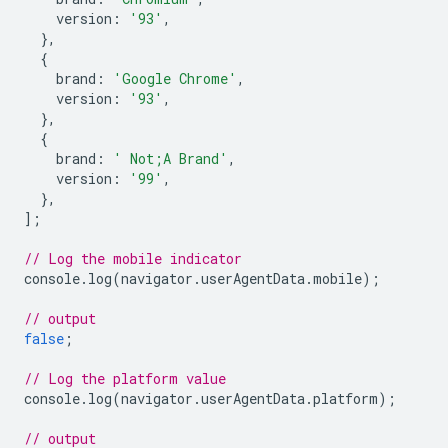
version
:
'93'
,
},
{
brand
:
'Google Chrome'
,
version
:
'93'
,
},
{
brand
:
' Not;A Brand'
,
version
:
'99'
,
},
];
// Log the mobile indicator
console
.
log
(
navigator
.
userAgentData
.
mobile
);
// output
false
;
// Log the platform value
console
.
log
(
navigator
.
userAgentData
.
platform
);
// output