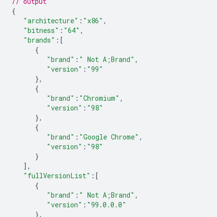
// output
{
"architecture"
:
"x86"
,
"bitness"
:
"64"
,
"brands"
:
[
{
"brand"
:
" Not A;Brand"
,
"version"
:
"99"
},
{
"brand"
:
"Chromium"
,
"version"
:
"98"
},
{
"brand"
:
"Google Chrome"
,
"version"
:
"98"
}
],
"fullVersionList"
:
[
{
"brand"
:
" Not A;Brand"
,
"version"
:
"99.0.0.0"
},