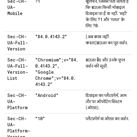
Sec-CH-
?1
बूलियन, जिससे पता चलता है
UA-
कि ब्राउज़र किसी मोबाइल
Mobile
डिवाइस पर है या नहीं. 'सही'
?1
के लिए
और 'गलत' के
?0
लिए
.
Sec-CH-
"84
.
0
.
4143
.
2"
[
अब काम नहीं
UA-Full-
करता
]ब्राउज़र का पूरा वर्शन.
Version
Sec-CH-
"Chromium";v="84
.
ब्राउज़र ब्रैंड और उनके फ़ुल
UA-Full-
0
.
4143
.
2"
,
वर्शन की सूची.
Version-
"Google
List
Chrome";v="84
.
0
.
4143
.
2"
Sec-CH-
"Android"
डिवाइस का प्लैटफ़ॉर्म, आम
UA-
तौर पर ऑपरेटिंग सिस्टम
Platform
(ओएस).
Sec-CH-
"10"
प्लैटफ़ॉर्म या ओएस का वर्शन.
UA-
Platform-
Version