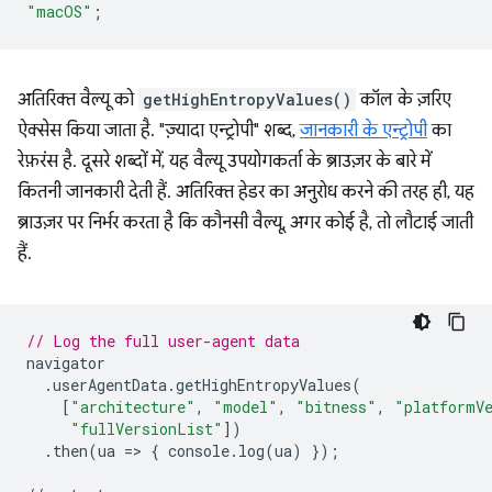
"macOS"
;
अतिरिक्त वैल्यू को
getHighEntropyValues()
कॉल के ज़रिए
ऐक्सेस किया जाता है. "ज़्यादा एन्ट्रोपी" शब्द,
जानकारी के एन्ट्रोपी
का
रेफ़रंस है. दूसरे शब्दों में, यह वैल्यू उपयोगकर्ता के ब्राउज़र के बारे में
कितनी जानकारी देती हैं. अतिरिक्त हेडर का अनुरोध करने की तरह ही, यह
ब्राउज़र पर निर्भर करता है कि कौनसी वैल्यू, अगर कोई है, तो लौटाई जाती
हैं.
// Log the full user-agent data
navigator
.
userAgentData
.
getHighEntropyValues
(
[
"architecture"
,
"model"
,
"bitness"
,
"platformV
"fullVersionList"
])
.
then
(
ua
=
>
{
console
.
log
(
ua
)
});