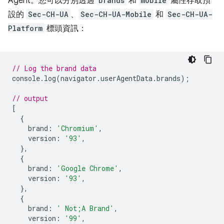
Agent。您可以分別透過
brands
和
mobile
屬性存取預
設的
Sec-CH-UA
、
Sec-CH-UA-Mobile
和
Sec-CH-UA-
Platform
標頭資訊：
// Log the brand data
console
.
log
(
navigator
.
userAgentData
.
brands
);
// output
[
{
brand
:
'Chromium'
,
version
:
'93'
,
},
{
brand
:
'Google Chrome'
,
version
:
'93'
,
},
{
brand
:
' Not;A Brand'
,
version
:
'99'
,