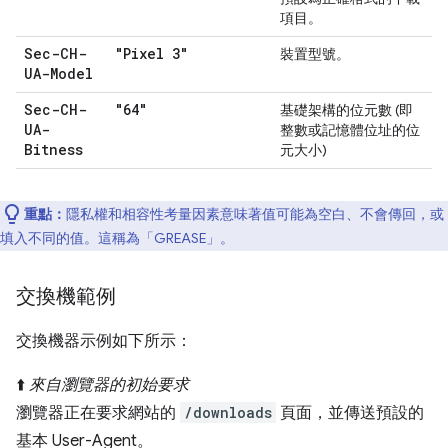
項目。
Sec-CH-
"Pixel 3"
裝置型號。
UA-Model
Sec-CH-
"64"
基礎架構的位元數 (即
UA-
整數或記憶體位址的位
Bitness
元大小)
重點：
隱私權和相容性考量因素意味著值可能為空白、不會傳回，或
填入不同的值。這稱為「GREASE」
。
交換機範例
交換機器示例如下所示：
⬆️
來自瀏覽器的初始要求
瀏覽器正在要求網站的
/downloads
頁面，並傳送預設的
基本 User-Agent。