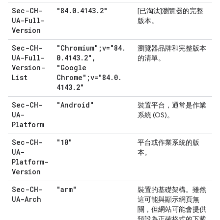
Sec-CH-
"84
.
0
.
4143
.
2"
[已淘汰]
瀏覽器的完整
UA-Full-
版本。
Version
Sec-CH-
"Chromium";v="84
.
瀏覽器品牌和完整版本
UA-Full-
0
.
4143
.
2"
,
的清單。
Version-
"Google
List
Chrome";v="84
.
0
.
4143
.
2"
Sec-CH-
"Android"
裝置平台，通常是作業
UA-
系統 (OS)。
Platform
Sec-CH-
"10"
平台或作業系統的版
UA-
本。
Platform-
Version
Sec-CH-
"arm"
裝置的基礎架構。雖然
UA-Arch
這可能與顯示網頁無
關，但網站可能會提供
預設為正確格式的下載