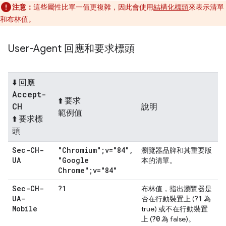
注意：
這些屬性比單一值更複雜，因此會使用
結構化標頭
來表示清單
和布林值。
User-Agent 回應和要求標頭
⬇️ 回應
Accept-
⬆️ 要求
CH
說明
範例值
⬆️ 要求標
頭
Sec-CH-
"Chromium";v="84"
,
瀏覽器品牌和其重要版
UA
"Google
本的清單。
Chrome";v="84"
Sec-CH-
?1
布林值，指出瀏覽器是
UA-
?1
否在行動裝置上 (
為
Mobile
true) 或不在行動裝置
?0
上 (
為 false)。