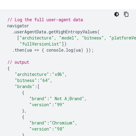
// Log the full user-agent data
navigator
.
userAgentData
.
getHighEntropyValues
(
[
"architecture"
,
"model"
,
"bitness"
,
"platformV
"fullVersionList"
])
.
then
(
ua
=
>
{
console
.
log
(
ua
)
});
// output
{
"architecture"
:
"x86"
,
"bitness"
:
"64"
,
"brands"
:
[
{
"brand"
:
" Not A;Brand"
,
"version"
:
"99"
},
{
"brand"
:
"Chromium"
,
"version"
:
"98"
},