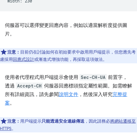
伺服器可以選擇變更回應內容，例如以適當解析度提供圖
片。
注意：
目前仍在討論如何在初始要求中啟用用戶端提示，但您應先考
慮採用
回應式設計
或漸進式增強功能，再採取這項做法。
使用者代理程式用戶端提示會使用
Sec-CH-UA
前置字，
透過
Accept-CH
伺服器回應標頭指定屬性範圍。如需瞭解
所有詳細資訊，請先參閱
說明文件
，然後深入研究
完整提
案
。
注意：
用戶端提示
只能透過安全連線傳送
，因此請務必
將網站遷移至
HTTPS
。