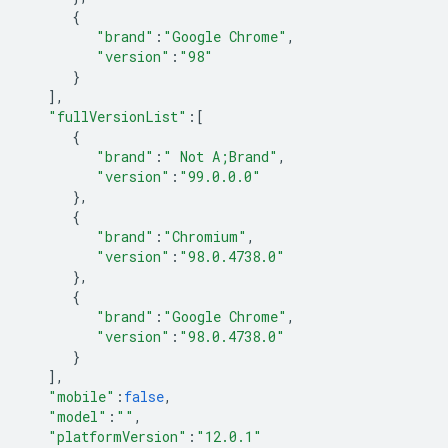
{
"brand"
:
"Google Chrome"
,
"version"
:
"98"
}
],
"fullVersionList"
:
[
{
"brand"
:
" Not A;Brand"
,
"version"
:
"99.0.0.0"
},
{
"brand"
:
"Chromium"
,
"version"
:
"98.0.4738.0"
},
{
"brand"
:
"Google Chrome"
,
"version"
:
"98.0.4738.0"
}
],
"mobile"
:
false
,
"model"
:
""
,
"platformVersion"
:
"12.0.1"