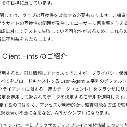
、その目標に反しています。
文字列に関しては、ウェブの互換性を改善する必要もあります。非構
グやサイトの互換性の問題が発生してユーザーに悪影響を与え
構成に対してテストに失敗している可能性があるため、これら
当に不利益をもたらします。
 Client Hints のご紹介
使用すると、同じ情報にアクセスできますが、プライバシー保
てをブロードキャストする User-Agent 文字列のデフォル
クライアントに関する一連のデータ（ヒント）をブラウザにリ
設定を適用して返されるデータを決定するモデルを適用します
開するのではなく、アクセスが明示的かつ監査可能な方法で管
規表現が不要になるなど、API がシンプルになります。
トのセットは、主にブラウザのディスプレイと接続機能について