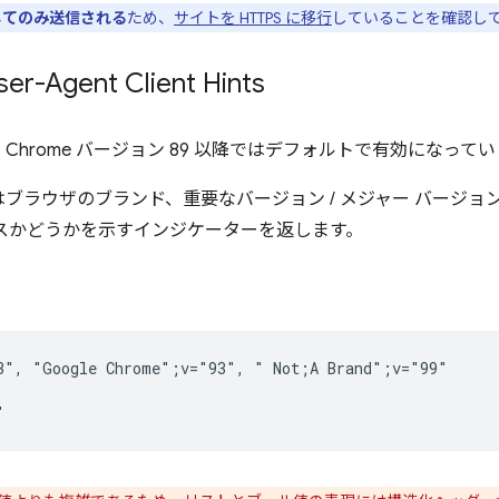
してのみ送信される
ため、
サイトを HTTPS に移行
していることを確認し
r-Agent Client Hints
Hints は、Chrome バージョン 89 以降ではデフォルトで有効になって
ブラウザのブランド、重要なバージョン / メジャー バージョ
スかどうかを示すインジケーターを返します。
3", "Google Chrome";v="93", " Not;A Brand";v="99"
