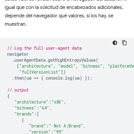
igual que con la solicitud de encabezados adicionales,
depende del navegador qué valores, si los hay, se
muestran.
// Log the full user-agent data
navigator
.
userAgentData
.
getHighEntropyValues
(
[
"architecture"
,
"model"
,
"bitness"
,
"platformV
"fullVersionList"
])
.
then
(
ua
=
>
{
console
.
log
(
ua
)
});
// output
{
"architecture"
:
"x86"
,
"bitness"
:
"64"
,
"brands"
:
[
{
"brand"
:
" Not A;Brand"
,
"version"
:
"99"