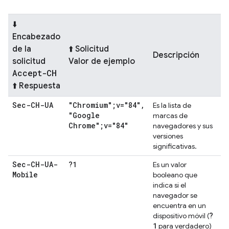
⬇️
Encabezado
de la
⬆️ Solicitud
Descripción
solicitud
Valor de ejemplo
Accept-CH
⬆️ Respuesta
Sec-CH-UA
"Chromium";v="84"
,
Es la lista de
"Google
marcas de
Chrome";v="84"
navegadores y sus
versiones
significativas.
Sec-CH-UA-
?1
Es un valor
Mobile
booleano que
indica si el
navegador se
encuentra en un
?
dispositivo móvil (
1
para verdadero)