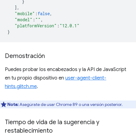
}
],
"mobile"
:
false
,
"model"
:
""
,
"platformVersion"
:
"12.0.1"
}
Demostración
Puedes probar los encabezados y la API de JavaScript
en tu propio dispositivo en
user-agent-client-
hints.glitch.me
.
Nota:
Asegúrate de usar Chrome 89 o una versión posterior.
Tiempo de vida de la sugerencia y
restablecimiento