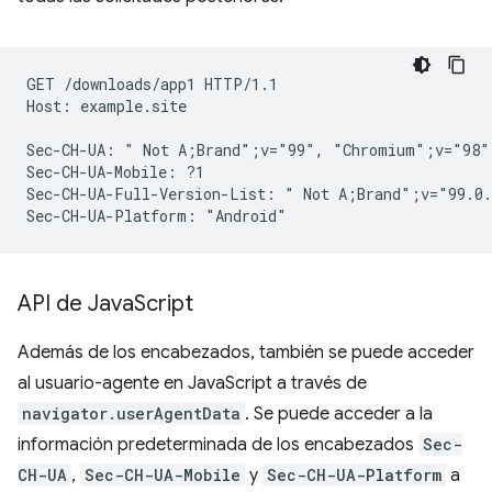
GET /downloads/app1 HTTP/1.1

Host: example.site

Sec-CH-UA: " Not A;Brand";v="99", "Chromium";v="98"
Sec-CH-UA-Mobile: ?1

Sec-CH-UA-Full-Version-List: " Not A;Brand";v="99.0.
API de Java
Script
Además de los encabezados, también se puede acceder
al usuario-agente en JavaScript a través de
navigator.userAgentData
. Se puede acceder a la
información predeterminada de los encabezados
Sec-
CH-UA
,
Sec-CH-UA-Mobile
y
Sec-CH-UA-Platform
a