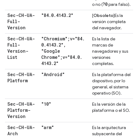
?0
o no (
para falso).
Sec-CH-UA-
"84
.
0
.
4143
.
2"
[
Obsoleto
]Es la
Full-
versión completa
Version
del navegador.
Sec-CH-UA-
"Chromium";v="84
.
Es la lista de
Full-
0
.
4143
.
2"
,
marcas de
Version-
"Google
navegadores y sus
List
Chrome";v="84
.
0
.
versiones
4143
.
2"
completas.
Sec-CH-UA-
"Android"
Es la plataforma del
Platform
dispositivo, por lo
general, el sistema
operativo (SO).
Sec-CH-UA-
"10"
Es la versión de la
Platform-
plataforma o el SO.
Version
Sec-CH-UA-
"arm"
Es la arquitectura
Arch
subyacente del