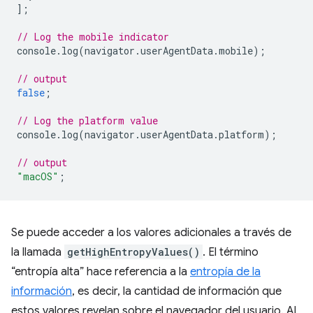
];
// Log the mobile indicator
console
.
log
(
navigator
.
userAgentData
.
mobile
);
// output
false
;
// Log the platform value
console
.
log
(
navigator
.
userAgentData
.
platform
);
// output
"macOS"
;
Se puede acceder a los valores adicionales a través de
la llamada
getHighEntropyValues()
. El término
“entropía alta” hace referencia a la
entropía de la
información
, es decir, la cantidad de información que
estos valores revelan sobre el navegador del usuario. Al