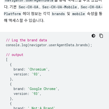
navigator.userAgentData
를 통해 액세스할 수도 있습니
다. 기본
Sec-CH-UA
,
Sec-CH-UA-Mobile
,
Sec-CH-UA-
Platform
헤더 정보는 각각
brands
및
mobile
속성을 통
해 액세스할 수 있습니다.
// Log the brand data
console
.
log
(
navigator
.
userAgentData
.
brands
);
// output
[
{
brand
:
'Chromium'
,
version
:
'93'
,
},
{
brand
:
'Google Chrome'
,
version
:
'93'
,
},
{
brand
:
' Not;A Brand'
,