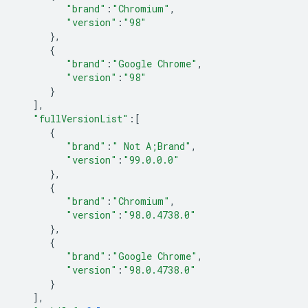
"brand"
:
"Chromium"
,
"version"
:
"98"
},
{
"brand"
:
"Google Chrome"
,
"version"
:
"98"
}
],
"fullVersionList"
:
[
{
"brand"
:
" Not A;Brand"
,
"version"
:
"99.0.0.0"
},
{
"brand"
:
"Chromium"
,
"version"
:
"98.0.4738.0"
},
{
"brand"
:
"Google Chrome"
,
"version"
:
"98.0.4738.0"
}
],