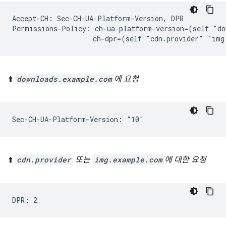
Accept-CH: Sec-CH-UA-Platform-Version, DPR

Permissions-Policy: ch-ua-platform-version=(self "do
⬆️
downloads.example.com
에 요청
⬆️
cdn.provider
또는
img.example.com
에 대한 요청