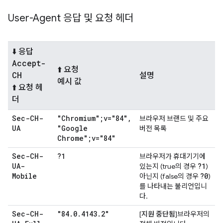
User-Agent 응답 및 요청 헤더
⬇️ 응답
Accept-
⬆️ 요청
CH
설명
예시 값
⬆️ 요청 헤
더
Sec-CH-
"Chromium";v="84"
,
브라우저 브랜드 및 주요
UA
"Google
버전 목록
Chrome";v="84"
Sec-CH-
?1
브라우저가 휴대기기에
UA-
?1
있는지 (true의 경우
)
Mobile
?0
아닌지 (false의 경우
)
를 나타내는 불리언입니
다.
Sec-CH-
"84
.
0
.
4143
.
2"
[
지원 중단됨
]브라우저의