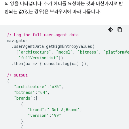
의 양을 나타냅니다. 추가 헤더를 요청하는 것과 마찬가지로 반
환되는 값(있는 경우)은 브라우저에 따라 다릅니다.
// Log the full user-agent data
navigator
.
userAgentData
.
getHighEntropyValues
(
[
"architecture"
,
"model"
,
"bitness"
,
"platformV
"fullVersionList"
])
.
then
(
ua
=
>
{
console
.
log
(
ua
)
});
// output
{
"architecture"
:
"x86"
,
"bitness"
:
"64"
,
"brands"
:
[
{
"brand"
:
" Not A;Brand"
,
"version"
:
"99"
},
{