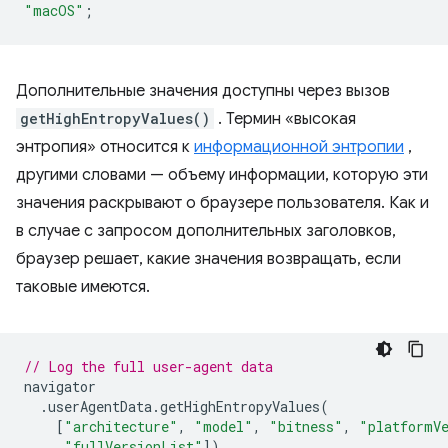
"macOS"
;
Дополнительные значения доступны через вызов
getHighEntropyValues()
. Термин «высокая
энтропия» относится к
информационной энтропии
,
другими словами — объему информации, которую эти
значения раскрывают о браузере пользователя. Как и
в случае с запросом дополнительных заголовков,
браузер решает, какие значения возвращать, если
таковые имеются.
// Log the full user-agent data
navigator
.
userAgentData
.
getHighEntropyValues
(
[
"architecture"
,
"model"
,
"bitness"
,
"platformV
"fullVersionList"
])