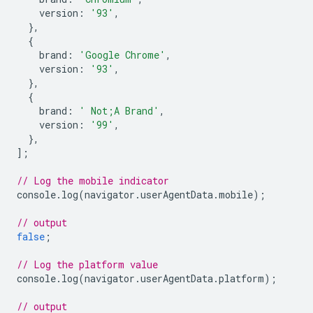
version
:
'93'
,
},
{
brand
:
'Google Chrome'
,
version
:
'93'
,
},
{
brand
:
' Not;A Brand'
,
version
:
'99'
,
},
];
// Log the mobile indicator
console
.
log
(
navigator
.
userAgentData
.
mobile
);
// output
false
;
// Log the platform value
console
.
log
(
navigator
.
userAgentData
.
platform
);
// output