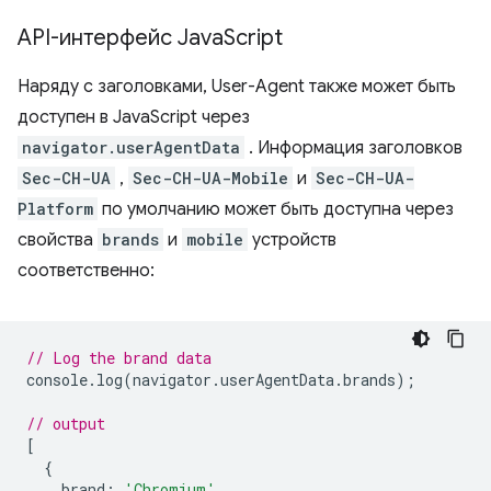
API-интерфейс Java
Script
Наряду с заголовками, User-Agent также может быть
доступен в JavaScript через
navigator.userAgentData
. Информация заголовков
Sec-CH-UA
,
Sec-CH-UA-Mobile
и
Sec-CH-UA-
Platform
по умолчанию может быть доступна через
свойства
brands
и
mobile
устройств
соответственно:
// Log the brand data
console
.
log
(
navigator
.
userAgentData
.
brands
);
// output
[
{
brand
:
'Chromium'
,