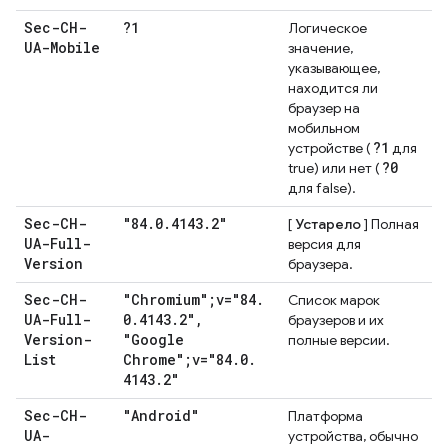
Sec-CH-
?1
Логическое
UA-Mobile
значение,
указывающее,
находится ли
браузер на
мобильном
?1
устройстве (
для
?0
true) или нет (
для false).
Sec-CH-
"84
.
0
.
4143
.
2"
[
Устарело
] Полная
UA-Full-
версия для
Version
браузера.
Sec-CH-
"Chromium";v="84
.
Список марок
UA-Full-
0
.
4143
.
2"
,
браузеров и их
Version-
"Google
полные версии.
List
Chrome";v="84
.
0
.
4143
.
2"
Sec-CH-
"Android"
Платформа
UA-
устройства, обычно