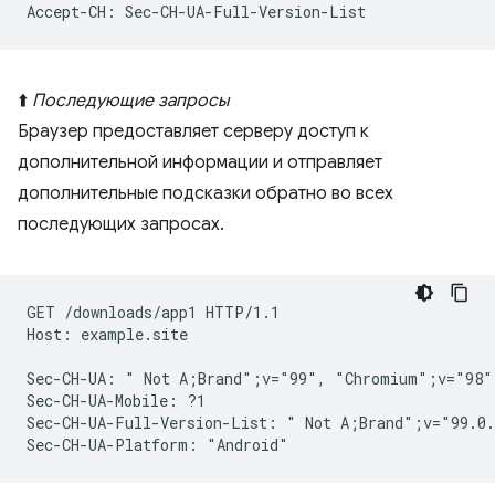
⬆️
Последующие запросы
Браузер предоставляет серверу доступ к
дополнительной информации и отправляет
дополнительные подсказки обратно во всех
последующих запросах.
GET /downloads/app1 HTTP/1.1

Host: example.site

Sec-CH-UA: " Not A;Brand";v="99", "Chromium";v="98"
Sec-CH-UA-Mobile: ?1

Sec-CH-UA-Full-Version-List: " Not A;Brand";v="99.0.