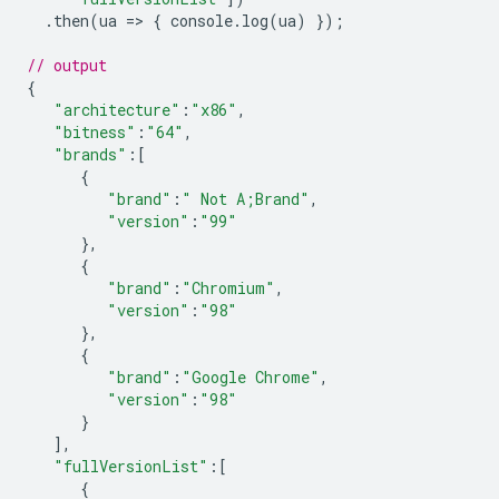
.
then
(
ua
=
>
{
console
.
log
(
ua
)
});
// output
{
"architecture"
:
"x86"
,
"bitness"
:
"64"
,
"brands"
:
[
{
"brand"
:
" Not A;Brand"
,
"version"
:
"99"
},
{
"brand"
:
"Chromium"
,
"version"
:
"98"
},
{
"brand"
:
"Google Chrome"
,
"version"
:
"98"
}
],
"fullVersionList"
:
[
{