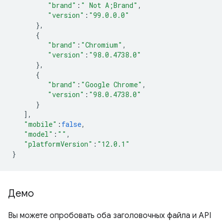
"brand"
:
" Not A;Brand"
,
"version"
:
"99.0.0.0"
},
{
"brand"
:
"Chromium"
,
"version"
:
"98.0.4738.0"
},
{
"brand"
:
"Google Chrome"
,
"version"
:
"98.0.4738.0"
}
],
"mobile"
:
false
,
"model"
:
""
,
"platformVersion"
:
"12.0.1"
}
Демо
Вы можете опробовать оба заголовочных файла и API