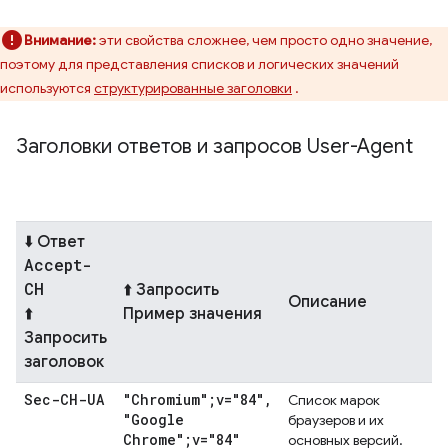
Внимание:
эти свойства сложнее, чем просто одно значение,
поэтому для представления списков и логических значений
используются
структурированные заголовки
.
Заголовки ответов и запросов User-Agent
⬇️ Ответ
Accept-
CH
⬆️ Запросить
Описание
⬆️
Пример значения
Запросить
заголовок
Sec-CH-UA
"Chromium";v="84"
,
Список марок
"Google
браузеров и их
Chrome";v="84"
основных версий.