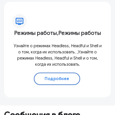
display_settings
Режимы работы,Режимы работы
Узнайте о режимах Headless, Headful и Shell и
о том, когда их использовать. ,Узнайте о
режимах Headless, Headful и Shell и о том,
когда их использовать.
Подробнее