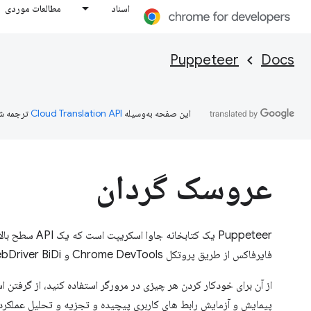
اسناد
مطالعات موردی
Puppeteer
Docs
این صفحه به‌وسیله
ترجمه ش
عروسک گردان
Puppeteer یک کتابخانه
فایرفاکس از طریق پروتکل Chrome DevTools و WebDriver BiDi ارائه می دهد.
پیمایش و آزمایش رابط های کاربری پیچیده و تجزیه و تحلیل عملکرد