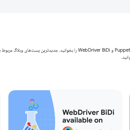
جدیدترین پست‌های وبلاگ مربوط به Puppeteer، Chrome For Testing و WebDriver BiDi را بخوانید. جدیدترین پست‌های وبلاگ مربو