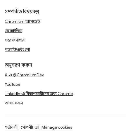
সম্পর্কিত বিষয়বস্তু
Chromium আপডেট
কেস স্টাডিজ
সংরক্ষণাগার
পডকাস্ট এবং শো
অনুসরণ করুন
X-এ @ChromiumDev
YouTube
LinkedIn-এ বিকাশকারীদের জন্য Chrome
আরএসএস
শর্তাবলী
গোপনীয়তা
Manage cookies