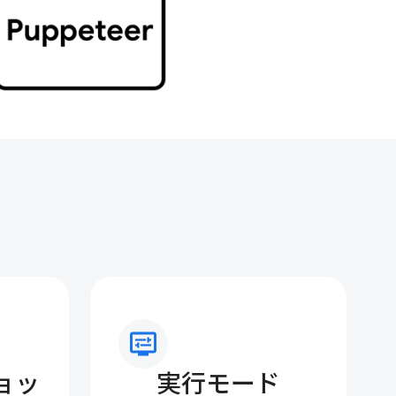
display_settings
ョッ
実行モード