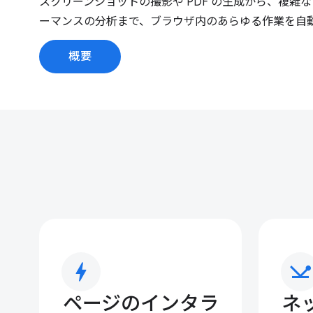
スクリーンショットの撮影や PDF の生成から、複雑な 
ーマンスの分析まで、ブラウザ内のあらゆる作業を自
概要
bolt
network_ping
ページのインタラ
ネ