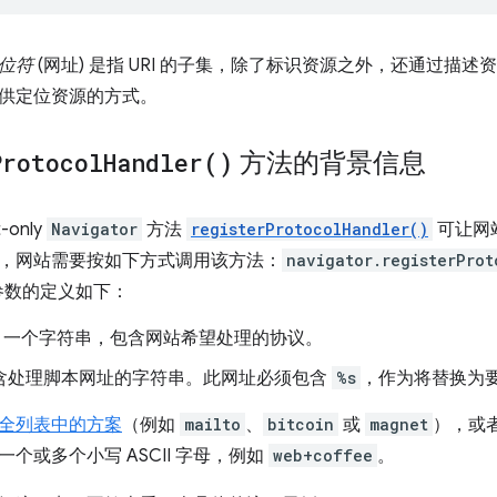
位符
(网址) 是指 URI 的子集，除了标识资源之外，还通过描
供定位资源的方式。
Protocol
Handler(
)
方法的背景信息
t-only
Navigator
方法
registerProtocolHandler()
可让网
，网站需要按如下方式调用该方法：
navigator.registerProt
参数的定义如下：
：一个字符串，包含网站希望处理的协议。
含处理脚本网址的字符串。此网址必须包含
%s
，作为将替换为
全列表中的方案
（例如
mailto
、
bitcoin
或
magnet
），或
个或多个小写 ASCII 字母，例如
web+coffee
。