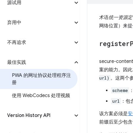
源试用
术语
统一资源定
弃用中
网络位置）来提
register
不再追求
secure-conten
最佳实践
案的能力。因此
PWA 的网址协议处理程序注
url)
。这两个
册
scheme
使用 Web
Codecs 处理视频
url
：包
该方案必须是
安
Version History API
前缀后至少包含一