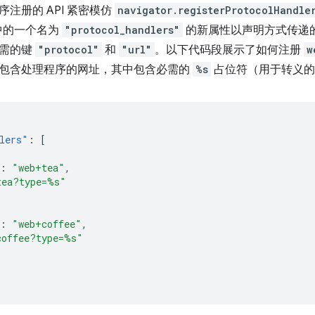
注册的 API 紧密模仿
navigator.registerProtocolHandle
单中的一个名为
"protocol_handlers"
的新属性以声明方式传递
必需的键
"protocol"
和
"url"
。以下代码段展示了如何注册
w
包含处理程序的网址，其中包含必需的
%s
占位符（用于转义的
lers"
:
[
:
"web+tea"
,
tea?type=%s"
:
"web+coffee"
,
coffee?type=%s"