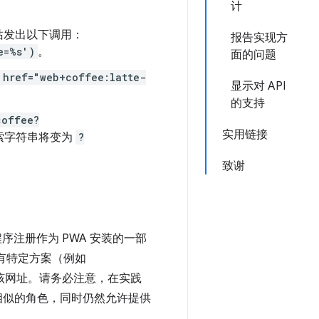
计
站发出以下调用：
报告实现方
e=%s')
。
面的问题
 href="web+coffee:latte-
显示对 API
的支持
coffee?
实用链接
索字符串将变为
?
致谢
序注册作为 PWA 安装的一部
有特定方案（例如
收该网址。请务必注意，在实践
相似的角色，同时仍然允许提供