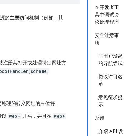
在开发者工
具中调试协
述资源的主要访问机制（例如，其
议处理程序
安全注意事
项
非用户发起
站注册其打开或处理特定网址方
的导航尝试
ocolHandler(scheme,
协议许可名
单
意见征求提
要处理的转义网址的占位符。
示
者以
web+
开头，并且在
web+
反馈
介绍 API 设