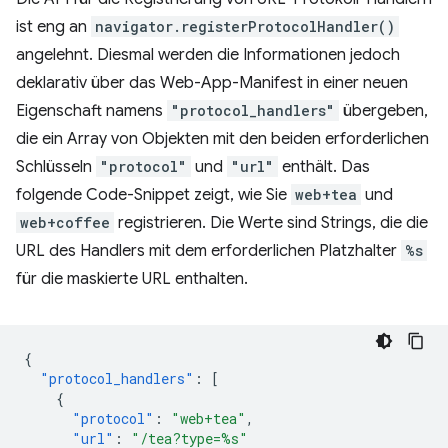
ist eng an
navigator.registerProtocolHandler()
angelehnt. Diesmal werden die Informationen jedoch
deklarativ über das Web-App-Manifest in einer neuen
Eigenschaft namens
"protocol_handlers"
übergeben,
die ein Array von Objekten mit den beiden erforderlichen
Schlüsseln
"protocol"
und
"url"
enthält. Das
folgende Code-Snippet zeigt, wie Sie
web+tea
und
web+coffee
registrieren. Die Werte sind Strings, die die
URL des Handlers mit dem erforderlichen Platzhalter
%s
für die maskierte URL enthalten.
{
"protocol_handlers"
:
[
{
"protocol"
:
"web+tea"
,
"url"
:
"/tea?type=%s"