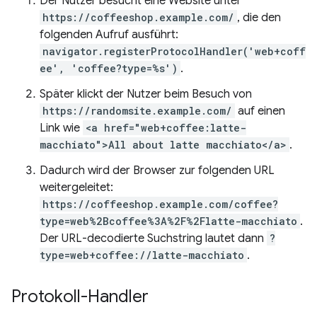
Der Nutzer besucht eine Website unter
https://coffeeshop.example.com/
, die den
folgenden Aufruf ausführt:
navigator.registerProtocolHandler('web+coff
ee', 'coffee?type=%s')
.
Später klickt der Nutzer beim Besuch von
https://randomsite.example.com/
auf einen
Link wie
<a href="web+coffee:latte-
macchiato">All about latte macchiato</a>
.
Dadurch wird der Browser zur folgenden URL
weitergeleitet:
https://coffeeshop.example.com/coffee?
type=web%2Bcoffee%3A%2F%2Flatte-macchiato
.
Der URL-decodierte Suchstring lautet dann
?
type=web+coffee://latte-macchiato
.
Protokoll-Handler