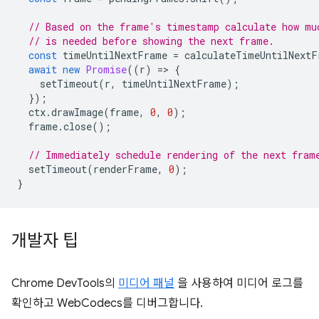
// Based on the frame's timestamp calculate how mu
// is needed before showing the next frame.
const
timeUntilNextFrame
=
calculateTimeUntilNextF
await
new
Promise
((
r
)
=
>
{
setTimeout
(
r
,
timeUntilNextFrame
);
});
ctx
.
drawImage
(
frame
,
0
,
0
);
frame
.
close
();
// Immediately schedule rendering of the next fram
setTimeout
(
renderFrame
,
0
);
}
개발자 팁
Chrome DevTools의
미디어 패널
을 사용하여 미디어 로그를
확인하고 WebCodecs를 디버그합니다.