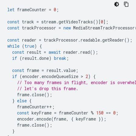
let
frameCounter
=
0
;
const
track
=
stream
.
getVideoTracks
()[
0
];
const
trackProcessor
=
new
MediaStreamTrackProcessor
const
reader
=
trackProcessor
.
readable
.
getReader
();
while
(
true
)
{
const
result
=
await
reader
.
read
();
if
(
result
.
done
)
break
;
const
frame
=
result
.
value
;
if
(
encoder
.
encodeQueueSize
 > 
2
)
{
// Too many frames in flight, encoder is overwhe
// let's drop this frame.
frame
.
close
();
}
else
{
frameCounter
++
;
const
keyFrame
=
frameCounter
%
150
==
0
;
encoder
.
encode
(
frame
,
{
keyFrame
});
frame
.
close
();
}