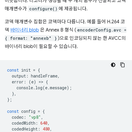
비슷합니다. 디코더가 생성될 때 두 개의 함수가 전달되고 코덱
매개변수가
configure()
에 제공됩니다.
코덱 매개변수 집합은 코덱마다 다릅니다. 예를 들어 H.264 코
덱
바이너리 blob
은 Annex B 형식 (
encoderConfig.avc =
{ format: "annexb" }
)으로 인코딩되지 않는 한 AVCC의
바이너리 blob이 필요할 수 있습니다.
const
init
=
{
output
:
handleFrame
,
error
:
(
e
)
=
>
{
console
.
log
(
e
.
message
);
},
};
const
config
=
{
codec
:
"vp8"
,
codedWidth
:
640
,
codedHeight
:
480
,