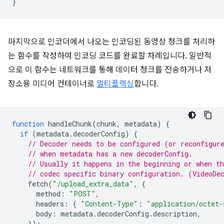
}
마지막으로 인코더에서 나오는 인코딩된 동영상 청크를 처리하
는 함수를 작성하여 인코딩 코드를 완료할 차례입니다. 일반적
으로 이 함수는 네트워크를 통해 데이터 청크를 전송하거나 저
장소용 미디어 컨테이너로
멀티플렉싱
합니다.
function
handleChunk
(
chunk
,
metadata
)
{
if
(
metadata
.
decoderConfig
)
{
// Decoder needs to be configured (or reconfigur
// when metadata has a new decoderConfig.
// Usually it happens in the beginning or when th
// codec specific binary configuration. (VideoDe
fetch
(
"/upload_extra_data"
,
{
method
:
"POST"
,
headers
:
{
"Content-Type"
:
"application/octet-
body
:
metadata
.
decoderConfig
.
description
,
});