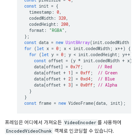
const
init
=
{
timestamp
:
0
,
codedWidth
:
320
,
codedHeight
:
200
,
format
:
"RGBA"
,
};
const
data
=
new
Uint8Array
(
init
.
codedWidth
*
for
(
let
x
=
0
;
x
 < 
init
.
codedWidth
;
x
++
)
{
for
(
let
y
=
0
;
y
 < 
init
.
codedHeight
;
y
++
)
const
offset
=
(
y
*
init
.
codedWidth
+
x
)
data
[
offset
]
=
0x7f
;
// Red
data
[
offset
+
1
]
=
0xff
;
// Green
data
[
offset
+
2
]
=
0xd4
;
// Blue
data
[
offset
+
3
]
=
0x0ff
;
// Alpha
}
}
const
frame
=
new
VideoFrame
(
data
,
init
);
프레임은 어디에서 가져오든
VideoEncoder
를 사용하여
EncodedVideoChunk
객체로 인코딩할 수 있습니다.