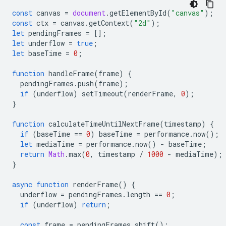
const
canvas
=
document
.
getElementById
(
"canvas"
);
const
ctx
=
canvas
.
getContext
(
"2d"
);
let
pendingFrames
=
[];
let
underflow
=
true
;
let
baseTime
=
0
;
function
handleFrame
(
frame
)
{
pendingFrames
.
push
(
frame
);
if
(
underflow
)
setTimeout
(
renderFrame
,
0
);
}
function
calculateTimeUntilNextFrame
(
timestamp
)
{
if
(
baseTime
==
0
)
baseTime
=
performance
.
now
();
let
mediaTime
=
performance
.
now
()
-
baseTime
;
return
Math
.
max
(
0
,
timestamp
/
1000
-
mediaTime
);
}
async
function
renderFrame
()
{
underflow
=
pendingFrames
.
length
==
0
;
if
(
underflow
)
return
;
const
frame
=
pendingFrames
.
shift
();