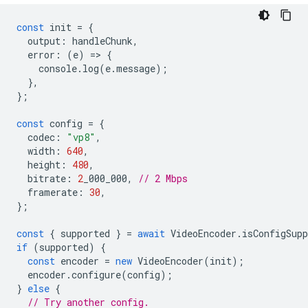
const
init
=
{
output
:
handleChunk
,
error
:
(
e
)
=
>
{
console
.
log
(
e
.
message
);
},
};
const
config
=
{
codec
:
"vp8"
,
width
:
640
,
height
:
480
,
bitrate
:
2
_000_000
,
// 2 Mbps
framerate
:
30
,
};
const
{
supported
}
=
await
VideoEncoder
.
isConfigSupp
if
(
supported
)
{
const
encoder
=
new
VideoEncoder
(
init
);
encoder
.
configure
(
config
);
}
else
{
// Try another config.