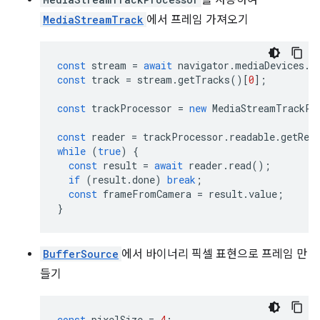
MediaStreamTrack
에서 프레임 가져오기
const
stream
=
await
navigator
.
mediaDevices
.
g
const
track
=
stream
.
getTracks
()[
0
];
const
trackProcessor
=
new
MediaStreamTrackPr
const
reader
=
trackProcessor
.
readable
.
getRea
while
(
true
)
{
const
result
=
await
reader
.
read
();
if
(
result
.
done
)
break
;
const
frameFromCamera
=
result
.
value
;
}
BufferSource
에서 바이너리 픽셀 표현으로 프레임 만
들기
const
pixelSize
=
4
;