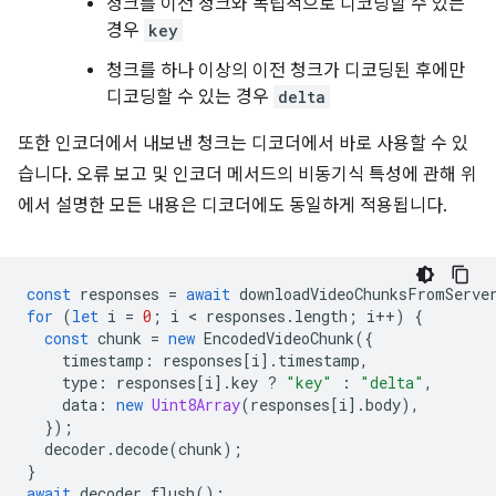
청크를 이전 청크와 독립적으로 디코딩할 수 있는
경우
key
청크를 하나 이상의 이전 청크가 디코딩된 후에만
디코딩할 수 있는 경우
delta
또한 인코더에서 내보낸 청크는 디코더에서 바로 사용할 수 있
습니다. 오류 보고 및 인코더 메서드의 비동기식 특성에 관해 위
에서 설명한 모든 내용은 디코더에도 동일하게 적용됩니다.
const
responses
=
await
downloadVideoChunksFromServe
for
(
let
i
=
0
;
i
 < 
responses
.
length
;
i
++
)
{
const
chunk
=
new
EncodedVideoChunk
({
timestamp
:
responses
[
i
].
timestamp
,
type
:
responses
[
i
].
key
?
"key"
:
"delta"
,
data
:
new
Uint8Array
(
responses
[
i
].
body
),
});
decoder
.
decode
(
chunk
);
}
await
decoder
.
flush
();