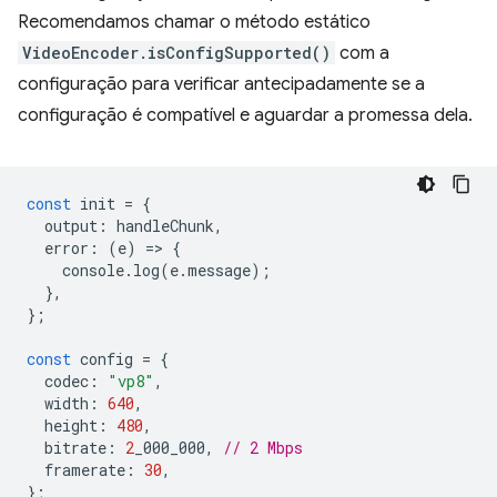
Recomendamos chamar o método estático
VideoEncoder.isConfigSupported()
com a
configuração para verificar antecipadamente se a
configuração é compatível e aguardar a promessa dela.
const
init
=
{
output
:
handleChunk
,
error
:
(
e
)
=
>
{
console
.
log
(
e
.
message
);
},
};
const
config
=
{
codec
:
"vp8"
,
width
:
640
,
height
:
480
,
bitrate
:
2
_000_000
,
// 2 Mbps
framerate
:
30
,
};