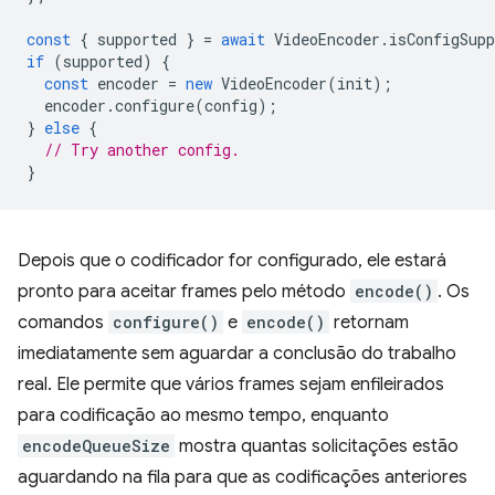
const
{
supported
}
=
await
VideoEncoder
.
isConfigSupp
if
(
supported
)
{
const
encoder
=
new
VideoEncoder
(
init
);
encoder
.
configure
(
config
);
}
else
{
// Try another config.
}
Depois que o codificador for configurado, ele estará
pronto para aceitar frames pelo método
encode()
. Os
comandos
configure()
e
encode()
retornam
imediatamente sem aguardar a conclusão do trabalho
real. Ele permite que vários frames sejam enfileirados
para codificação ao mesmo tempo, enquanto
encodeQueueSize
mostra quantas solicitações estão
aguardando na fila para que as codificações anteriores