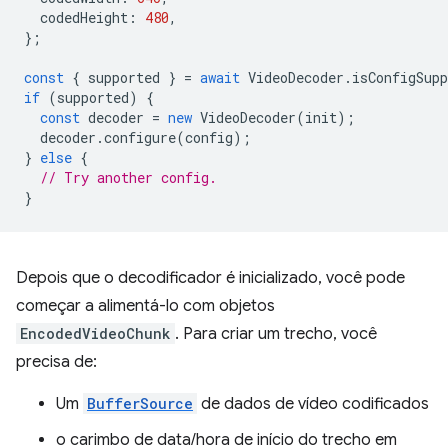
codedHeight
:
480
,
};
const
{
supported
}
=
await
VideoDecoder
.
isConfigSupp
if
(
supported
)
{
const
decoder
=
new
VideoDecoder
(
init
);
decoder
.
configure
(
config
);
}
else
{
// Try another config.
}
Depois que o decodificador é inicializado, você pode
começar a alimentá-lo com objetos
EncodedVideoChunk
. Para criar um trecho, você
precisa de:
Um
BufferSource
de dados de vídeo codificados
o carimbo de data/hora de início do trecho em