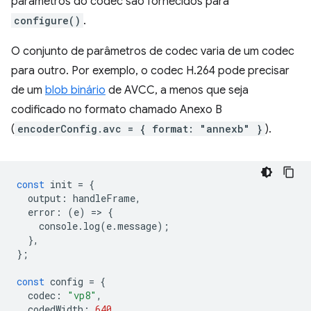
parâmetros do codec são fornecidos para
configure()
.
O conjunto de parâmetros de codec varia de um codec
para outro. Por exemplo, o codec H.264 pode precisar
de um
blob binário
de AVCC, a menos que seja
codificado no formato chamado Anexo B
(
encoderConfig.avc = { format: "annexb" }
).
const
init
=
{
output
:
handleFrame
,
error
:
(
e
)
=
>
{
console
.
log
(
e
.
message
);
},
};
const
config
=
{
codec
:
"vp8"
,
codedWidth
:
640
,