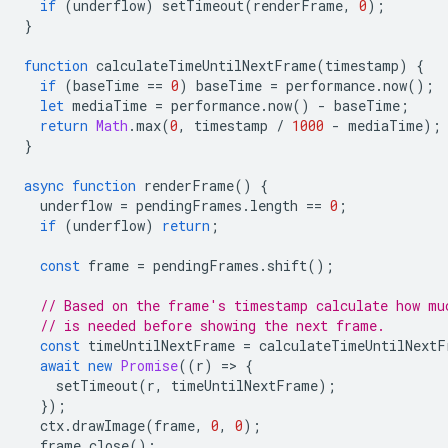
if
(
underflow
)
setTimeout
(
renderFrame
,
0
);
}
function
calculateTimeUntilNextFrame
(
timestamp
)
{
if
(
baseTime
==
0
)
baseTime
=
performance
.
now
();
let
mediaTime
=
performance
.
now
()
-
baseTime
;
return
Math
.
max
(
0
,
timestamp
/
1000
-
mediaTime
);
}
async
function
renderFrame
()
{
underflow
=
pendingFrames
.
length
==
0
;
if
(
underflow
)
return
;
const
frame
=
pendingFrames
.
shift
();
// Based on the frame's timestamp calculate how mu
// is needed before showing the next frame.
const
timeUntilNextFrame
=
calculateTimeUntilNextF
await
new
Promise
((
r
)
=
>
{
setTimeout
(
r
,
timeUntilNextFrame
);
});
ctx
.
drawImage
(
frame
,
0
,
0
);
frame
.
close
();