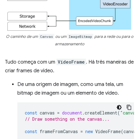
O caminho de um
Canvas
ou um
ImageBitmap
para a rede ou para o
armazenamento
Tudo começa com um
VideoFrame
. Há três maneiras de
criar frames de vídeo.
De uma origem de imagem, como uma tela, um
bitmap de imagem ou um elemento de vídeo.
const
canvas
=
document
.
createElement
(
"canvas
// Draw something on the canvas...
const
frameFromCanvas
=
new
VideoFrame
(
canvas