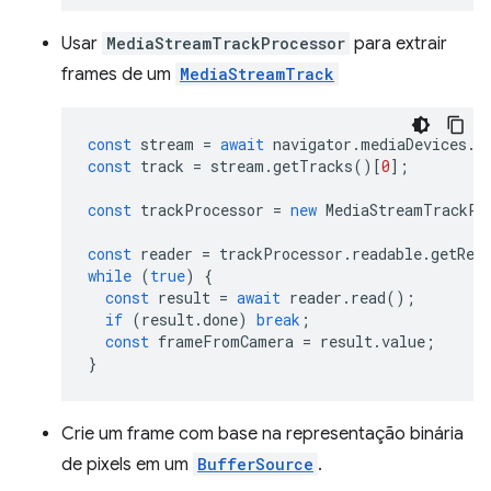
Usar
MediaStreamTrackProcessor
para extrair
frames de um
MediaStreamTrack
const
stream
=
await
navigator
.
mediaDevices
.
g
const
track
=
stream
.
getTracks
()[
0
];
const
trackProcessor
=
new
MediaStreamTrackPr
const
reader
=
trackProcessor
.
readable
.
getRea
while
(
true
)
{
const
result
=
await
reader
.
read
();
if
(
result
.
done
)
break
;
const
frameFromCamera
=
result
.
value
;
}
Crie um frame com base na representação binária
de pixels em um
BufferSource
.