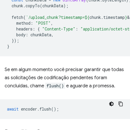
chunk
.
copyTo
(
chunkData
);
fetch
(
`/upload_chunk?timestamp=
${
chunk
.
timestamp
}
&
method
:
"POST"
,
headers
:
{
"Content-Type"
:
"application/octet-st
body
:
chunkData
,
});
}
Se em algum momento você precisar garantir que todas
as solicitações de codificação pendentes foram
concluídas, chame
flush()
e aguarde a promessa.
await
encoder
.
flush
();