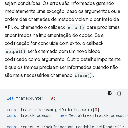
sejam concluídas. Os erros são informados gerando
imediatamente uma exceção, caso os argumentos ou a
ordem das chamadas de método violem o contrato da
API, ou chamando o callback
error()
para problemas
encontrados na implementação do codec. Se a
codificação for concluída com êxito, o callback
output()
será chamado com um novo bloco
codificado como argumento. Outro detalhe importante
é que os frames precisam ser informados quando não
são mais necessários chamando
close()
.
let
frameCounter
=
0
;
const
track
=
stream
.
getVideoTracks
()[
0
];
const
trackProcessor
=
new
MediaStreamTrackProcessor
const
reader
=
trackProcessor
.
readable
.
getReader
();