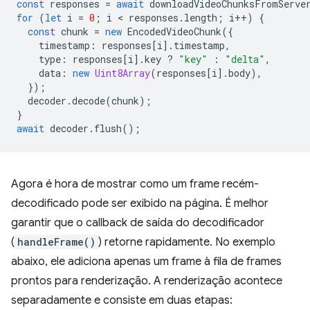
const
responses
=
await
downloadVideoChunksFromServe
for
(
let
i
=
0
;
i
 < 
responses
.
length
;
i
++
)
{
const
chunk
=
new
EncodedVideoChunk
({
timestamp
:
responses
[
i
].
timestamp
,
type
:
responses
[
i
].
key
?
"key"
:
"delta"
,
data
:
new
Uint8Array
(
responses
[
i
].
body
),
});
decoder
.
decode
(
chunk
);
}
await
decoder
.
flush
();
Agora é hora de mostrar como um frame recém-
decodificado pode ser exibido na página. É melhor
garantir que o callback de saída do decodificador
(
handleFrame()
) retorne rapidamente. No exemplo
abaixo, ele adiciona apenas um frame à fila de frames
prontos para renderização. A renderização acontece
separadamente e consiste em duas etapas: