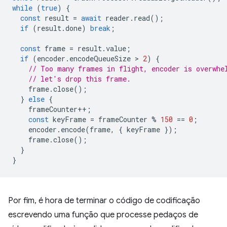
while
(
true
)
{
const
result
=
await
reader
.
read
();
if
(
result
.
done
)
break
;
const
frame
=
result
.
value
;
if
(
encoder
.
encodeQueueSize
 > 
2
)
{
// Too many frames in flight, encoder is overwhe
// let's drop this frame.
frame
.
close
();
}
else
{
frameCounter
++
;
const
keyFrame
=
frameCounter
%
150
==
0
;
encoder
.
encode
(
frame
,
{
keyFrame
});
frame
.
close
();
}
}
Por fim, é hora de terminar o código de codificação
escrevendo uma função que processe pedaços de