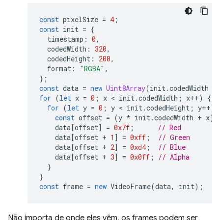
const
pixelSize
=
4
;
const
init
=
{
timestamp
:
0
,
codedWidth
:
320
,
codedHeight
:
200
,
format
:
"RGBA"
,
};
const
data
=
new
Uint8Array
(
init
.
codedWidth
*
for
(
let
x
=
0
;
x
 < 
init
.
codedWidth
;
x
++
)
{
for
(
let
y
=
0
;
y
 < 
init
.
codedHeight
;
y
++
)
const
offset
=
(
y
*
init
.
codedWidth
+
x
)
data
[
offset
]
=
0x7f
;
// Red
data
[
offset
+
1
]
=
0xff
;
// Green
data
[
offset
+
2
]
=
0xd4
;
// Blue
data
[
offset
+
3
]
=
0x0ff
;
// Alpha
}
}
const
frame
=
new
VideoFrame
(
data
,
init
);
Não importa de onde eles vêm, os frames podem ser