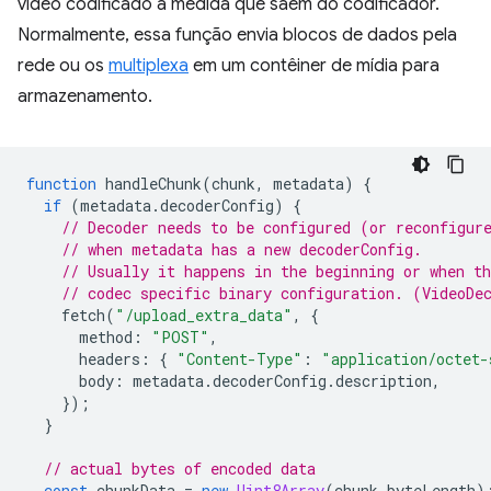
vídeo codificado à medida que saem do codificador.
Normalmente, essa função envia blocos de dados pela
rede ou os
multiplexa
em um contêiner de mídia para
armazenamento.
function
handleChunk
(
chunk
,
metadata
)
{
if
(
metadata
.
decoderConfig
)
{
// Decoder needs to be configured (or reconfigur
// when metadata has a new decoderConfig.
// Usually it happens in the beginning or when th
// codec specific binary configuration. (VideoDe
fetch
(
"/upload_extra_data"
,
{
method
:
"POST"
,
headers
:
{
"Content-Type"
:
"application/octet-
body
:
metadata
.
decoderConfig
.
description
,
});
}
// actual bytes of encoded data
const
chunkData
=
new
Uint8Array
(
chunk
.
byteLength
)