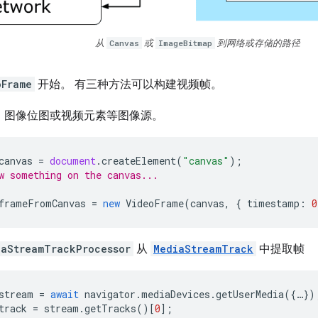
从
Canvas
或
ImageBitmap
到网络或存储的路径
oFrame
开始。 有三种方法可以构建视频帧。
、图像位图或视频元素等图像源。
canvas
=
document
.
createElement
(
"canvas"
);
w something on the canvas...
frameFromCanvas
=
new
VideoFrame
(
canvas
,
{
timestamp
:
0
iaStreamTrackProcessor
从
MediaStreamTrack
中提取帧
stream
=
await
navigator
.
mediaDevices
.
getUserMedia
({
…
})
track
=
stream
.
getTracks
()[
0
];