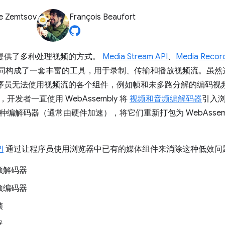
e Zemtsov
François Beaufort
技术提供了多种处理视频的方式。
Media Stream API
、
Media Record
同构成了一套丰富的工具，用于录制、传输和播放视频流。虽然这些
 程序员无法使用视频流的各个组件，例如帧和未多路分解的编码视
开发者一直使用 WebAssembly 将
视频和音频编解码器
引入
种编解码器（通常由硬件加速），将它们重新打包为 WebAssem
I
通过让程序员使用浏览器中已有的媒体组件来消除这种低效问
频解码器
频编码器
帧
器