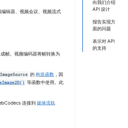
向我们介绍
API 设计
如视频编辑器、视频会议、视频流式
报告实现方
面的问题
表示对 API
的支持
么生成帧。视频编码器将帧转换为
ImageSource
的
构造函数
，因
xImage2D()
等函数中使用。此
Codecs 连接到
媒体流轨