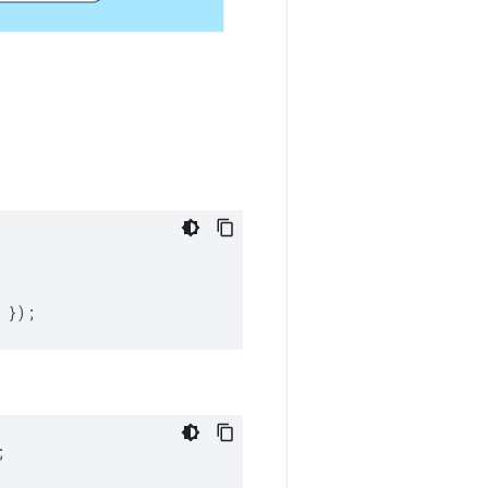
});
;