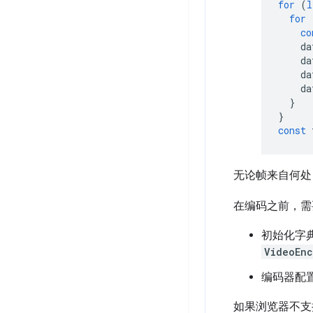
for
(
l
for
co
da
da
da
da
}
}
const
无论帧来自何
在编码之前，
初始化字
VideoEnc
编码器配
如果浏览器不支