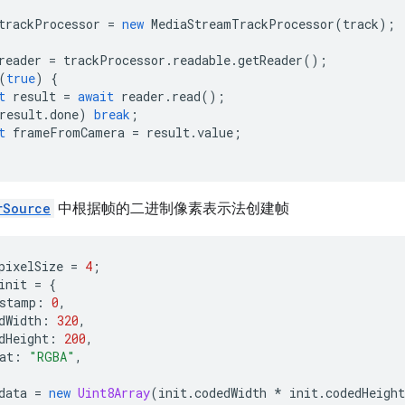
trackProcessor
=
new
MediaStreamTrackProcessor
(
track
);
reader
=
trackProcessor
.
readable
.
getReader
();
(
true
)
{
t
result
=
await
reader
.
read
();
result
.
done
)
break
;
t
frameFromCamera
=
result
.
value
;
rSource
中根据帧的二进制像素表示法创建帧
pixelSize
=
4
;
init
=
{
stamp
:
0
,
dWidth
:
320
,
dHeight
:
200
,
at
:
"RGBA"
,
data
=
new
Uint8Array
(
init
.
codedWidth
*
init
.
codedHeight