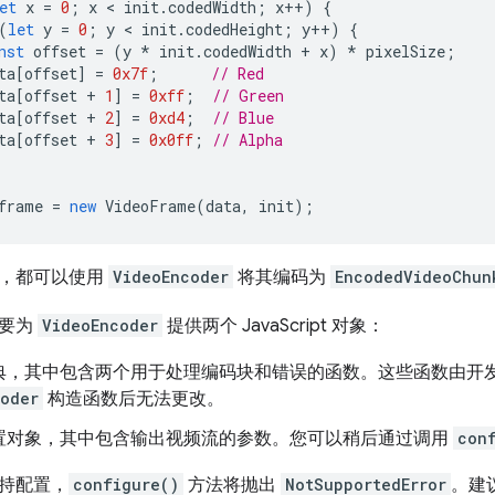
et
x
=
0
;
x
 < 
init
.
codedWidth
;
x
++
)
{
(
let
y
=
0
;
y
 < 
init
.
codedHeight
;
y
++
)
{
nst
offset
=
(
y
*
init
.
codedWidth
+
x
)
*
pixelSize
;
ta
[
offset
]
=
0x7f
;
// Red
ta
[
offset
+
1
]
=
0xff
;
// Green
ta
[
offset
+
2
]
=
0xd4
;
// Blue
ta
[
offset
+
3
]
=
0x0ff
;
// Alpha
frame
=
new
VideoFrame
(
data
,
init
);
处，都可以使用
VideoEncoder
将其编码为
EncodedVideoChun
需要为
VideoEncoder
提供两个 JavaScript 对象：
典，其中包含两个用于处理编码块和错误的函数。这些函数由开
oder
构造函数后无法更改。
置对象，其中包含输出视频流的参数。您可以稍后通过调用
con
持配置，
configure()
方法将抛出
NotSupportedError
。建