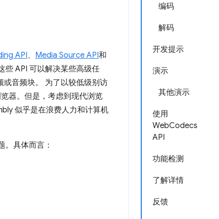
编码
解码
开发提示
ing API
、
Media Source API
和
 API 可以解决某些高级任
演示
频或音频块。 为了以较低级别访
其他演示
浏览器。但是，考虑到现代浏览
bly 似乎是在浪费人力和计算机
使用
WebCodecs
API
题。具体而言：
功能检测
了解详情
反馈