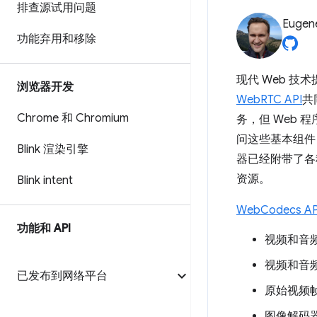
排查源试用问题
Eugen
功能弃用和移除
现代 Web 
浏览器开发
WebRTC API
共
Chrome 和 Chromium
务，但 Web
问这些基本组件，
Blink 渲染引擎
器已经附带了各
资源。
Blink intent
WebCodecs AP
功能和 API
视频和音
视频和音
已发布到网络平台
原始视频
图像解码