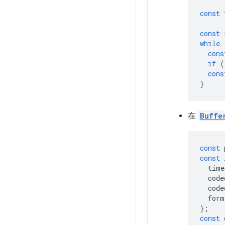
const
const
while
cons
if
(
cons
}
在
Buffe
const
const
time
code
code
form
};
const