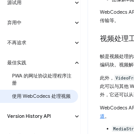
源试用
WebCodec
传输等。
弃用中
视频处理
不再追求
帧是视频处理的
最佳实践
编码块。视频解
PWA 的网址协议处理程序注
此外，
VideoFr
册
此可以与其他 W
外，它还可以从
使用 Web
Codecs 处理视频
WebCodecs 
Version History API
道
。
MediaStr