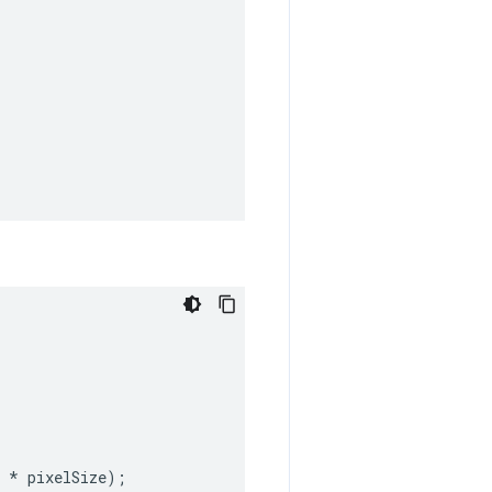
*
pixelSize
);