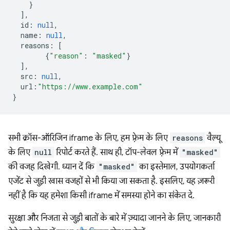
}
],
id
:
null
,
name
:
null
,
reasons
:
[
{
"reason"
:
"masked"
}
],
src
:
null
,
url
:
"https://www.example.com"
}
सभी क्रॉस-ऑरिजिन iframe के लिए, हम फ़्रेम के लिए
reasons
वैल्यू
के लिए
null
रिपोर्ट करते हैं. साथ ही, टॉप-लेवल फ़्रेम में
"masked"
की वजह दिखेगी. ध्यान दें कि
"masked"
का इस्तेमाल, उपयोगकर्ता
एजेंट से जुड़ी खास वजहों से भी किया जा सकता है. इसलिए, यह ज़रूरी
नहीं है कि यह हमेशा किसी iframe में समस्या होने का संकेत दे.
सुरक्षा और निजता से जुड़ी बातों के बारे में ज़्यादा जानने के लिए, जानकारी