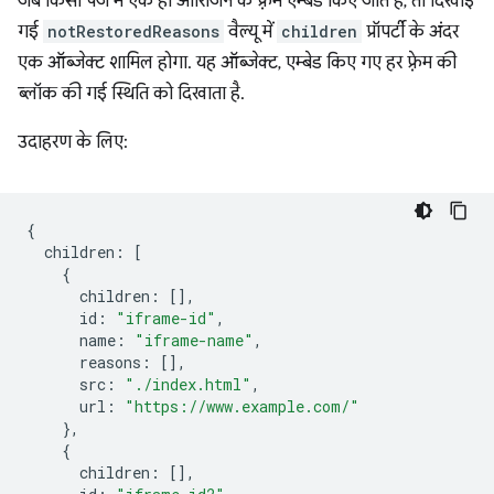
जब किसी पेज में एक ही ऑरिजिन के फ़्रेम एम्बेड किए जाते हैं, तो दिखाई
गई
notRestoredReasons
वैल्यू में
children
प्रॉपर्टी के अंदर
एक ऑब्जेक्ट शामिल होगा. यह ऑब्जेक्ट, एम्बेड किए गए हर फ़्रेम की
ब्लॉक की गई स्थिति को दिखाता है.
उदाहरण के लिए:
{
children
:
[
{
children
:
[],
id
:
"iframe-id"
,
name
:
"iframe-name"
,
reasons
:
[],
src
:
"./index.html"
,
url
:
"https://www.example.com/"
},
{
children
:
[],