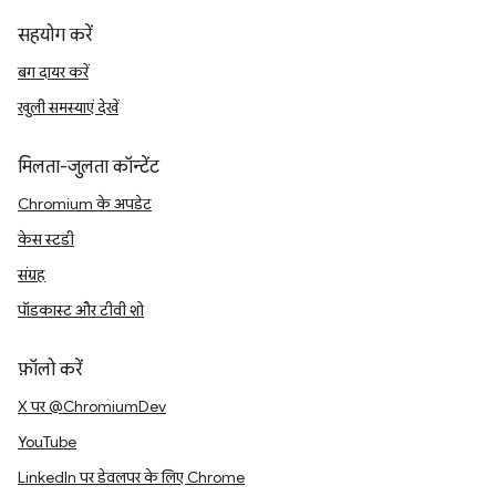
सहयोग करें
बग दायर करें
खुली समस्याएं देखें
मिलता-जुलता कॉन्टेंट
Chromium के अपडेट
केस स्टडी
संग्रह
पॉडकास्ट और टीवी शो
फ़ॉलो करें
X पर @ChromiumDev
YouTube
LinkedIn पर डेवलपर के लिए Chrome