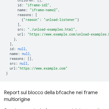
children
:
[],
id
:
"iframe-id2"
,
name
:
"iframe-name2"
,
reasons
:
[
{
"reason"
:
"unload-listener"
}
],
src
:
"./unload-examples.html"
,
url
:
"https://www.example.com/unload-examples.
},
],
id
:
null
,
name
:
null
,
reasons
:
[],
src
:
null
,
url
:
"https://www.example.com"
}
Report sul blocco della bfcache nei frame
multiorigine