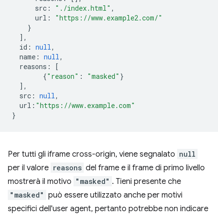
src
:
"./index.html"
,
url
:
"https://www.example2.com/"
}
],
id
:
null
,
name
:
null
,
reasons
:
[
{
"reason"
:
"masked"
}
],
src
:
null
,
url
:
"https://www.example.com"
}
Per tutti gli iframe cross-origin, viene segnalato
null
per il valore
reasons
del frame e il frame di primo livello
mostrerà il motivo
"masked"
. Tieni presente che
"masked"
può essere utilizzato anche per motivi
specifici dell'user agent, pertanto potrebbe non indicare