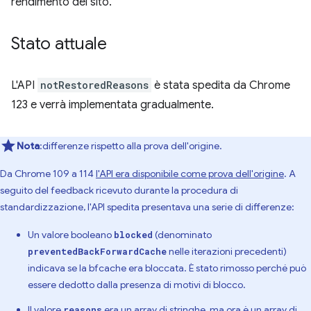
rendimento del sito.
Stato attuale
L'API
notRestoredReasons
è stata spedita da Chrome
123 e verrà implementata gradualmente.
Nota
:differenze rispetto alla prova dell'origine.
Da Chrome 109 a 114
l'API era disponibile come prova dell'origine
. A
seguito del feedback ricevuto durante la procedura di
standardizzazione, l'API spedita presentava una serie di differenze:
Un valore booleano
(denominato
blocked
nelle iterazioni precedenti)
preventedBackForwardCache
indicava se la bfcache era bloccata. È stato rimosso perché può
essere dedotto dalla presenza di motivi di blocco.
Il valore
era un array di stringhe, ma ora è un array di
reasons