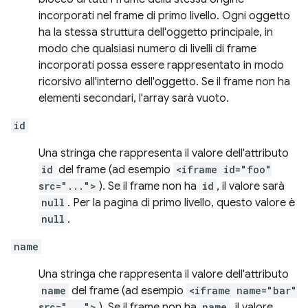
incorporati nel frame di primo livello. Ogni oggetto
ha la stessa struttura dell'oggetto principale, in
modo che qualsiasi numero di livelli di frame
incorporati possa essere rappresentato in modo
ricorsivo all'interno dell'oggetto. Se il frame non ha
elementi secondari, l'array sarà vuoto.
id
Una stringa che rappresenta il valore dell'attributo
id
del frame (ad esempio
<iframe id="foo"
src="...">
). Se il frame non ha
id
, il valore sarà
null
. Per la pagina di primo livello, questo valore è
null
.
name
Una stringa che rappresenta il valore dell'attributo
name
del frame (ad esempio
<iframe name="bar"
src="...">
). Se il frame non ha
name
, il valore