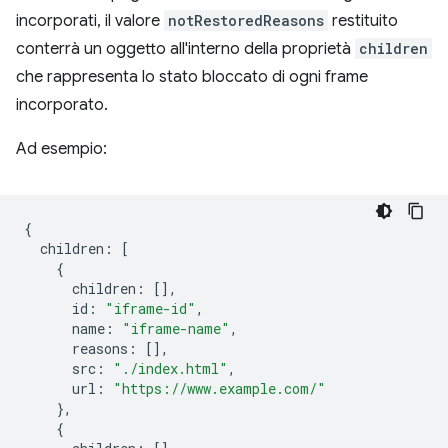
incorporati, il valore
notRestoredReasons
restituito
conterrà un oggetto all'interno della proprietà
children
che rappresenta lo stato bloccato di ogni frame
incorporato.
Ad esempio:
{
children
:
[
{
children
:
[],
id
:
"iframe-id"
,
name
:
"iframe-name"
,
reasons
:
[],
src
:
"./index.html"
,
url
:
"https://www.example.com/"
},
{