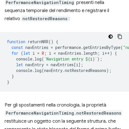
PerformanceNavigationTiming
presenti nella
sequenza temporale del rendimento e registrare il
relativo
notRestoredReasons
:
function
returnNRR
()
{
const
navEntries
=
performance
.
getEntriesByType
(
"n
for
(
let
i
=
0
;
i
 < 
navEntries
.
length
;
i
++
)
{
console
.
log
(
`Navigation entry 
${
i
}
`
);
let
navEntry
=
navEntries
[
i
];
console
.
log
(
navEntry
.
notRestoredReasons
);
}
}
Per gli spostamenti nella cronologia, la proprietà
PerformanceNavigationTiming.notRestoredReasons
restituisce un oggetto con la seguente struttura, che