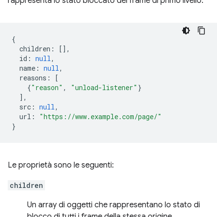
rappresenta lo stato bloccato del frame di primo livello:
{
children
:
[],
id
:
null
,
name
:
null
,
reasons
:
[
{
"reason"
,
"unload-listener"
}
],
src
:
null
,
url
:
"https://www.example.com/page/"
}
Le proprietà sono le seguenti:
children
Un array di oggetti che rappresentano lo stato di
blocco di tutti i frame della stessa origine