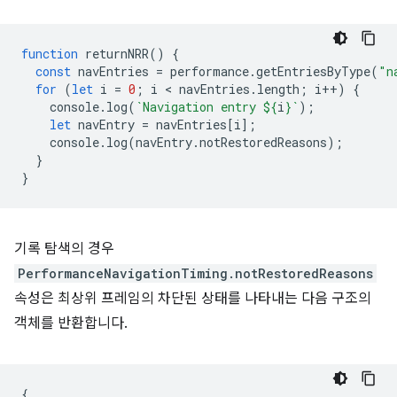
function
returnNRR
()
{
const
navEntries
=
performance
.
getEntriesByType
(
"n
for
(
let
i
=
0
;
i
 < 
navEntries
.
length
;
i
++
)
{
console
.
log
(
`Navigation entry 
${
i
}
`
);
let
navEntry
=
navEntries
[
i
];
console
.
log
(
navEntry
.
notRestoredReasons
);
}
}
기록 탐색의 경우
PerformanceNavigationTiming.notRestoredReasons
속성은 최상위 프레임의 차단된 상태를 나타내는 다음 구조의
객체를 반환합니다.
{