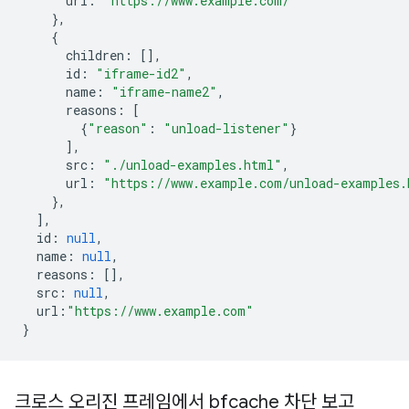
url
:
"https://www.example.com/"
},
{
children
:
[],
id
:
"iframe-id2"
,
name
:
"iframe-name2"
,
reasons
:
[
{
"reason"
:
"unload-listener"
}
],
src
:
"./unload-examples.html"
,
url
:
"https://www.example.com/unload-examples.
},
],
id
:
null
,
name
:
null
,
reasons
:
[],
src
:
null
,
url
:
"https://www.example.com"
}
크로스 오리진 프레임에서 bfcache 차단 보고