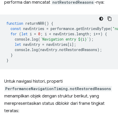
performa dan mencatat
notRestoredReasons
-nya:
function
returnNRR
()
{
const
navEntries
=
performance
.
getEntriesByType
(
"n
for
(
let
i
=
0
;
i
 < 
navEntries
.
length
;
i
++
)
{
console
.
log
(
`Navigation entry 
${
i
}
`
);
let
navEntry
=
navEntries
[
i
];
console
.
log
(
navEntry
.
notRestoredReasons
);
}
}
Untuk navigasi histori, properti
PerformanceNavigationTiming.notRestoredReasons
menampilkan objek dengan struktur berikut, yang
merepresentasikan status diblokir dari frame tingkat
teratas: