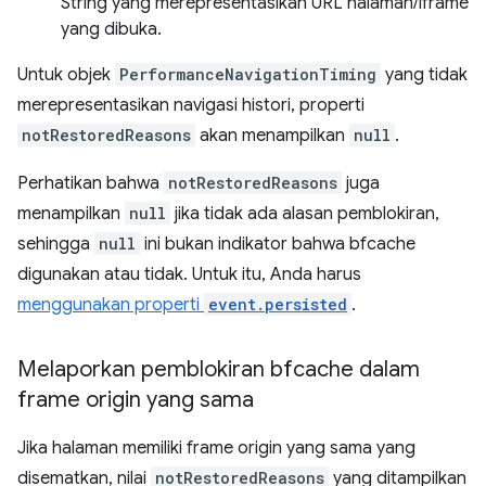
String yang merepresentasikan URL halaman/iframe
yang dibuka.
Untuk objek
PerformanceNavigationTiming
yang tidak
merepresentasikan navigasi histori, properti
notRestoredReasons
akan menampilkan
null
.
Perhatikan bahwa
notRestoredReasons
juga
menampilkan
null
jika tidak ada alasan pemblokiran,
sehingga
null
ini bukan indikator bahwa bfcache
digunakan atau tidak. Untuk itu, Anda harus
menggunakan properti
event.persisted
.
Melaporkan pemblokiran bfcache dalam
frame origin yang sama
Jika halaman memiliki frame origin yang sama yang
disematkan, nilai
notRestoredReasons
yang ditampilkan