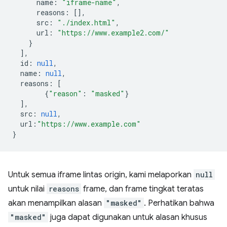
name
:
"iframe-name"
,
reasons
:
[],
src
:
"./index.html"
,
url
:
"https://www.example2.com/"
}
],
id
:
null
,
name
:
null
,
reasons
:
[
{
"reason"
:
"masked"
}
],
src
:
null
,
url
:
"https://www.example.com"
}
Untuk semua iframe lintas origin, kami melaporkan
null
untuk nilai
reasons
frame, dan frame tingkat teratas
akan menampilkan alasan
"masked"
. Perhatikan bahwa
"masked"
juga dapat digunakan untuk alasan khusus