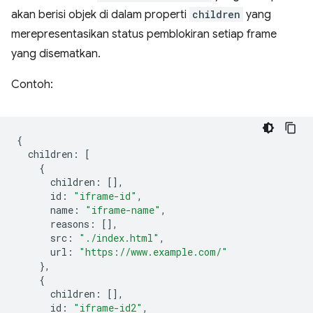
akan berisi objek di dalam properti
children
yang
merepresentasikan status pemblokiran setiap frame
yang disematkan.
Contoh:
{
children
:
[
{
children
:
[],
id
:
"iframe-id"
,
name
:
"iframe-name"
,
reasons
:
[],
src
:
"./index.html"
,
url
:
"https://www.example.com/"
},
{
children
:
[],
id
:
"iframe-id2"
,