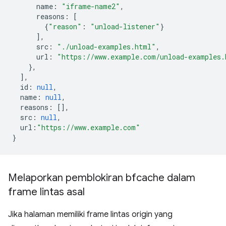
name
:
"iframe-name2"
,
reasons
:
[
{
"reason"
:
"unload-listener"
}
],
src
:
"./unload-examples.html"
,
url
:
"https://www.example.com/unload-examples.
},
],
id
:
null
,
name
:
null
,
reasons
:
[],
src
:
null
,
url
:
"https://www.example.com"
}
Melaporkan pemblokiran bfcache dalam
frame lintas asal
Jika halaman memiliki frame lintas origin yang