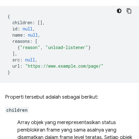
{
children
:
[],
id
:
null
,
name
:
null
,
reasons
:
[
{
"reason"
,
"unload-listener"
}
],
src
:
null
,
url
:
"https://www.example.com/page/"
}
Properti tersebut adalah sebagai berikut:
children
Array objek yang merepresentasikan status
pemblokiran frame yang sama asalnya yang
disematkan dalam frame level teratas. Setiap objek