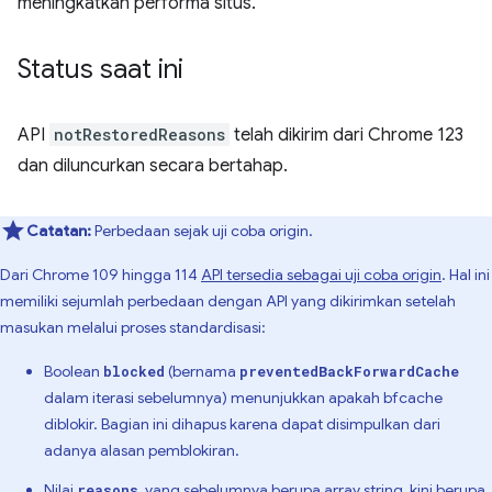
meningkatkan performa situs.
Status saat ini
API
notRestoredReasons
telah dikirim dari Chrome 123
dan diluncurkan secara bertahap.
Catatan:
Perbedaan sejak uji coba origin.
Dari Chrome 109 hingga 114
API tersedia sebagai uji coba origin
. Hal ini
memiliki sejumlah perbedaan dengan API yang dikirimkan setelah
masukan melalui proses standardisasi:
Boolean
(bernama
blocked
preventedBackForwardCache
dalam iterasi sebelumnya) menunjukkan apakah bfcache
diblokir. Bagian ini dihapus karena dapat disimpulkan dari
adanya alasan pemblokiran.
Nilai
, yang sebelumnya berupa array string, kini berupa
reasons