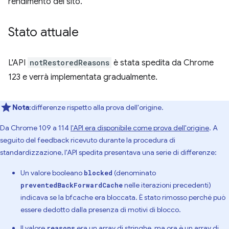
rendimento del sito.
Stato attuale
L'API
notRestoredReasons
è stata spedita da Chrome
123 e verrà implementata gradualmente.
Nota
:differenze rispetto alla prova dell'origine.
Da Chrome 109 a 114
l'API era disponibile come prova dell'origine
. A
seguito del feedback ricevuto durante la procedura di
standardizzazione, l'API spedita presentava una serie di differenze:
Un valore booleano
(denominato
blocked
nelle iterazioni precedenti)
preventedBackForwardCache
indicava se la bfcache era bloccata. È stato rimosso perché può
essere dedotto dalla presenza di motivi di blocco.
Il valore
era un array di stringhe, ma ora è un array di
reasons