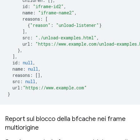
children
:
[],
id
:
"iframe-id2"
,
name
:
"iframe-name2"
,
reasons
:
[
{
"reason"
:
"unload-listener"
}
],
src
:
"./unload-examples.html"
,
url
:
"https://www.example.com/unload-examples.
},
],
id
:
null
,
name
:
null
,
reasons
:
[],
src
:
null
,
url
:
"https://www.example.com"
}
Report sul blocco della bfcache nei frame
multiorigine