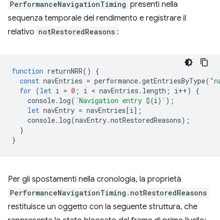
PerformanceNavigationTiming
presenti nella
sequenza temporale del rendimento e registrare il
relativo
notRestoredReasons
:
function
returnNRR
()
{
const
navEntries
=
performance
.
getEntriesByType
(
"n
for
(
let
i
=
0
;
i
 < 
navEntries
.
length
;
i
++
)
{
console
.
log
(
`Navigation entry 
${
i
}
`
);
let
navEntry
=
navEntries
[
i
];
console
.
log
(
navEntry
.
notRestoredReasons
);
}
}
Per gli spostamenti nella cronologia, la proprietà
PerformanceNavigationTiming.notRestoredReasons
restituisce un oggetto con la seguente struttura, che