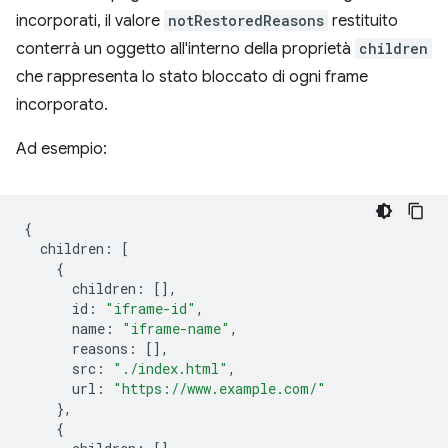
incorporati, il valore
notRestoredReasons
restituito
conterrà un oggetto all'interno della proprietà
children
che rappresenta lo stato bloccato di ogni frame
incorporato.
Ad esempio:
{
children
:
[
{
children
:
[],
id
:
"iframe-id"
,
name
:
"iframe-name"
,
reasons
:
[],
src
:
"./index.html"
,
url
:
"https://www.example.com/"
},
{