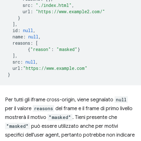
src
:
"./index.html"
,
url
:
"https://www.example2.com/"
}
],
id
:
null
,
name
:
null
,
reasons
:
[
{
"reason"
:
"masked"
}
],
src
:
null
,
url
:
"https://www.example.com"
}
Per tutti gli iframe cross-origin, viene segnalato
null
per il valore
reasons
del frame e il frame di primo livello
mostrerà il motivo
"masked"
. Tieni presente che
"masked"
può essere utilizzato anche per motivi
specifici dell'user agent, pertanto potrebbe non indicare