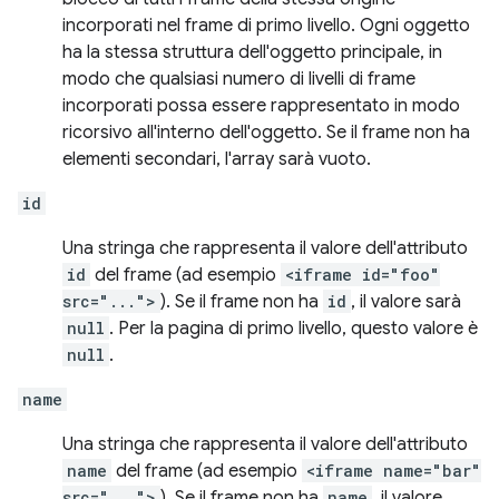
incorporati nel frame di primo livello. Ogni oggetto
ha la stessa struttura dell'oggetto principale, in
modo che qualsiasi numero di livelli di frame
incorporati possa essere rappresentato in modo
ricorsivo all'interno dell'oggetto. Se il frame non ha
elementi secondari, l'array sarà vuoto.
id
Una stringa che rappresenta il valore dell'attributo
id
del frame (ad esempio
<iframe id="foo"
src="...">
). Se il frame non ha
id
, il valore sarà
null
. Per la pagina di primo livello, questo valore è
null
.
name
Una stringa che rappresenta il valore dell'attributo
name
del frame (ad esempio
<iframe name="bar"
src="...">
). Se il frame non ha
name
, il valore