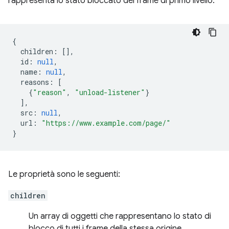
rappresenta lo stato bloccato del frame di primo livello:
{
children
:
[],
id
:
null
,
name
:
null
,
reasons
:
[
{
"reason"
,
"unload-listener"
}
],
src
:
null
,
url
:
"https://www.example.com/page/"
}
Le proprietà sono le seguenti:
children
Un array di oggetti che rappresentano lo stato di
blocco di tutti i frame della stessa origine